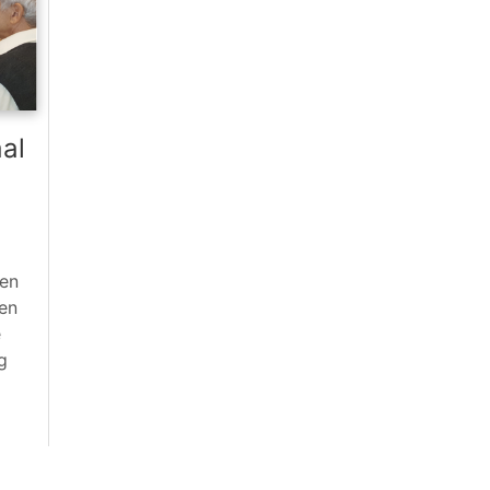
al
een
 en
e
g