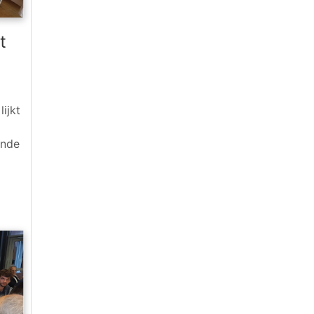
t
ijkt
onde