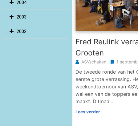
2004
2003
2002
Fred Reulink ver
Grooten
ASVschaken
1 septemb
De tweede ronde van het 
eerste grote verrassing. He
weekendtoernooi van ASV, 
wel een van de toppers een
maakt. Ditmaal…
Lees verder