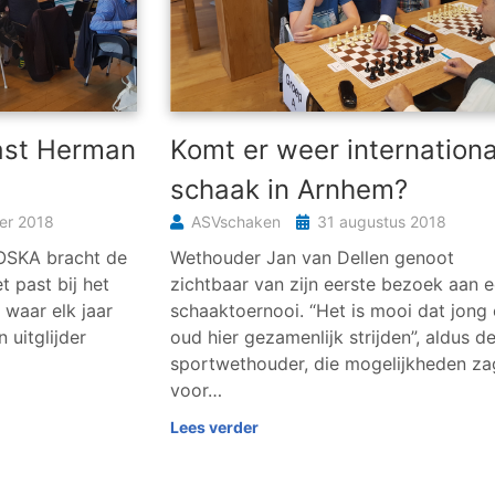
rast Herman
Komt er weer internationa
schaak in Arnhem?
er 2018
ASVschaken
31 augustus 2018
OSKA bracht de
Wethouder Jan van Dellen genoot
t past bij het
zichtbaar van zijn eerste bezoek aan 
waar elk jaar
schaaktoernooi. “Het is mooi dat jong
 uitglijder
oud hier gezamenlijk strijden”, aldus d
sportwethouder, die mogelijkheden za
voor…
Lees verder