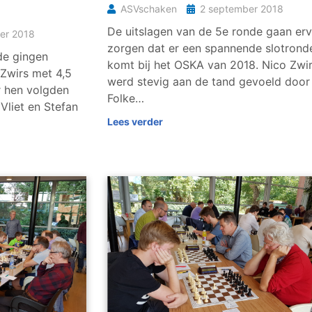
ASVschaken
2 september 2018
De uitslagen van de 5e ronde gaan er
er 2018
zorgen dat er een spannende slotrond
nde gingen
komt bij het OSKA van 2018. Nico Zwi
Zwirs met 4,5
werd stevig aan de tand gevoeld door
r hen volgden
Folke…
Vliet en Stefan
Lees verder