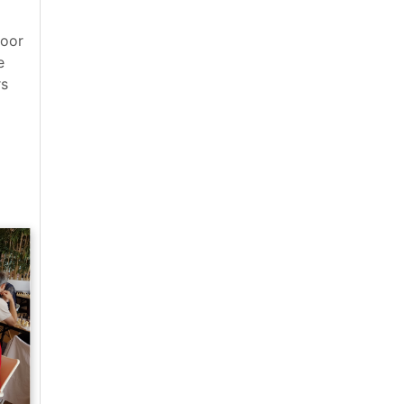
voor
e
rs