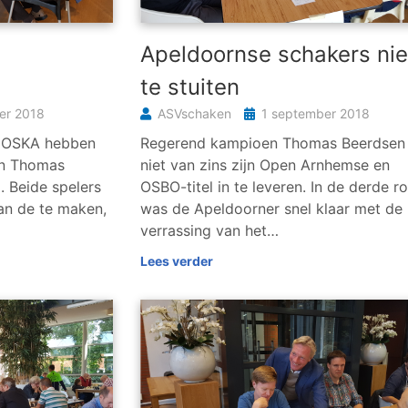
n
Apeldoornse schakers nie
te stuiten
er 2018
ASVschaken
1 september 2018
t OSKA hebben
Regerend kampioen Thomas Beerdsen l
en Thomas
niet van zins zijn Open Arnhemse en
. Beide spelers
OSBO-titel in te leveren. In de derde r
an de te maken,
was de Apeldoorner snel klaar met de
verrassing van het…
Lees verder