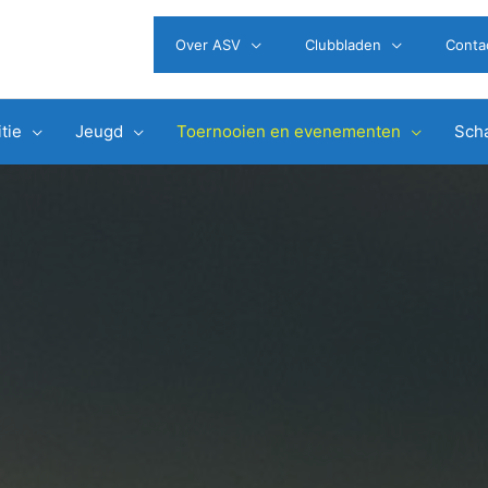
Over ASV
Clubbladen
Conta
tie
Jeugd
Toernooien en evenementen
Scha