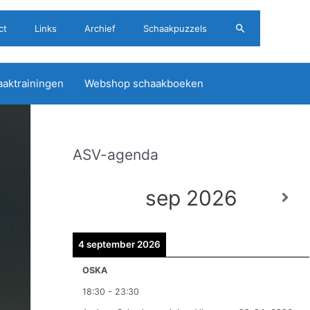
Zoeken
ct
Links
Archief
Schaakpuzzels
aktrainingen
Webshop schaakboeken
ASV-agenda
A
r
sep 2026
c
h
i
4 september 2026
e
OSKA
v
18:30
-
23:30
e