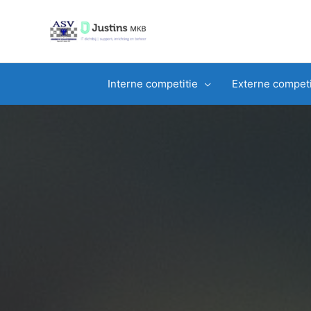
Ga
naar
de
inhoud
Interne competitie
Externe competi