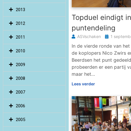
2013
Topduel eindigt i
2012
puntendeling
ASVschaken
1 septemb
2011
In de vierde ronde van he
2010
de koplopers Nico Zwirs 
Beerdsen het punt gedeeld
2009
probeerden er een partij v
maar het…
2008
Lees verder
2007
2006
2005