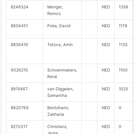
8246524
Menger,
NED
1358
Remco
8954451
Poka, David
NED
1178
8836410
Tetova, Amin
NED
1135
9026215
Schoenmakers,
NED
1100
René
8915467
van Diggelen,
NED
1025
Samantha
8920769
Bentohami,
NED
0
Zakharia
8270317
Christians,
NED
0
Jente