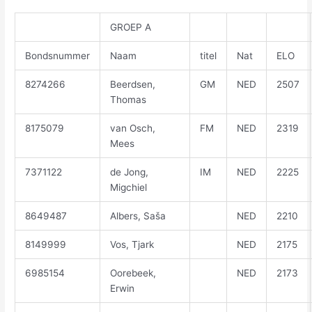
GROEP A
Bondsnummer
Naam
titel
Nat
ELO
8274266
Beerdsen,
GM
NED
2507
Thomas
8175079
van Osch,
FM
NED
2319
Mees
7371122
de Jong,
IM
NED
2225
Migchiel
8649487
Albers, Saša
NED
2210
8149999
Vos, Tjark
NED
2175
6985154
Oorebeek,
NED
2173
Erwin