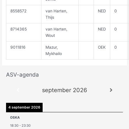
8558572
van Harten,
NED
0
Thijs
8714365
van Harten,
NED
0
Wout
9011816
Mazur,
OEK
0
Mykhailo
ASV-agenda
A
r
september 2026
c
h
i
4 september 2026
e
OSKA
v
18:30
-
23:30