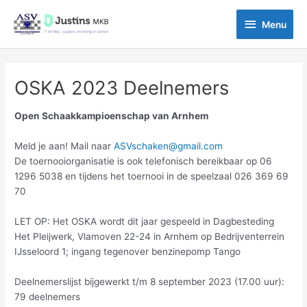
Ga
Menu
naar
Menu
de
inhoud
OSKA 2023 Deelnemers
Open Schaakkampioenschap van Arnhem
Meld je aan! Mail naar
ASVschaken@gmail.com
De toernooiorganisatie is ook telefonisch bereikbaar op 06
1296 5038 en tijdens het toernooi in de speelzaal 026 369 69
70
LET OP: Het OSKA wordt dit jaar gespeeld in Dagbesteding
Het Pleijwerk, Vlamoven 22-24 in Arnhem op Bedrijventerrein
IJsseloord 1; ingang tegenover benzinepomp Tango
Deelnemerslijst bijgewerkt t/m 8 september 2023 (17.00 uur):
79 deelnemers