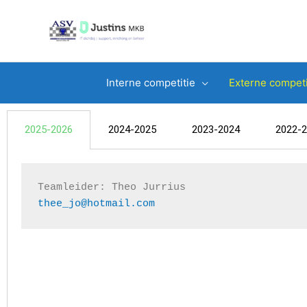
Ga
naar
de
inhoud
Interne competitie
Externe competi
2025-2026
2024-2025
2023-2024
2022-
Teamleider: 
Theo Jurrius
thee_jo@hotmail.com