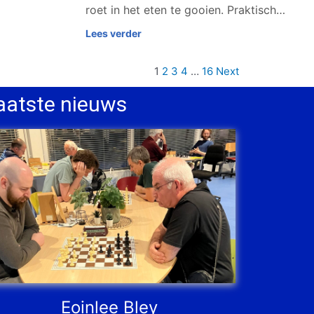
roet in het eten te gooien. Praktisch…
Lees verder
1
2
3
4
…
16
Next
aatste nieuws
Eoinlee Bley