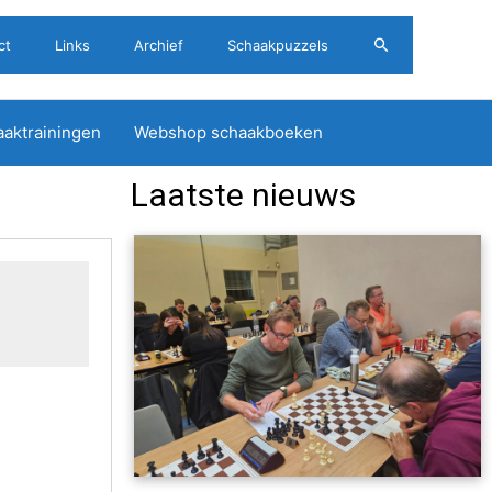
Zoeken
ct
Links
Archief
Schaakpuzzels
aktrainingen
Webshop schaakboeken
Laatste nieuws