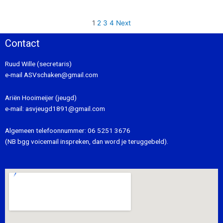
1
2
3
4
Next
Contact
Ruud Wille (secretaris)
e-mail
ASVschaken@gmail.com
Ariën Hooimeijer (jeugd)
e-mail:
asvjeugd1891@gmail.com
Algemeen telefoonnummer:
06 5251 3676
(NB bgg voicemail inspreken, dan word je teruggebeld).