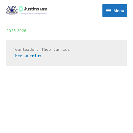
Ga
Menu
naar
Menu
de
inhoud
2025-2026
Teamleider: 
Theo Jurrius
Theo Jurrius