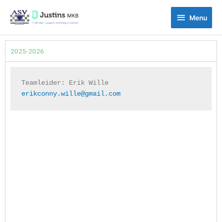
Ga
Menu
naar
Menu
de
inhoud
2025-2026
Teamleider: 
Erik Wille
erikconny.wille@gmail.com