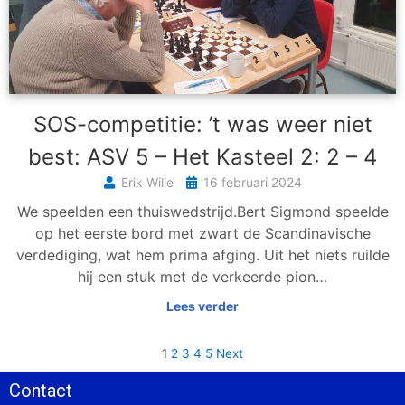
SOS-competitie: ’t was weer niet
best: ASV 5 – Het Kasteel 2: 2 – 4
Erik Wille
16 februari 2024
We speelden een thuiswedstrijd.Bert Sigmond speelde
op het eerste bord met zwart de Scandinavische
verdediging, wat hem prima afging. Uit het niets ruilde
hij een stuk met de verkeerde pion…
Lees verder
1
2
3
4
5
Next
Contact