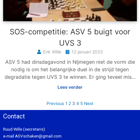
SOS-competitie: ASV 5 buigt voor
UVS 3
Erik Wille
12 januari 2023
ASV 5 had dinsdagavond in NIjmegen niet de vorm die
nodig is om het belangrijke duel in de strijd tegen
degradatie tegen UVS 3 te winnen. Er ging teveel mis…
Lees verder
Previous
1
2
3
4
5
Next
Contact
Ruud Wille (secretaris)
e-mail
ASVschaken@gmail.com