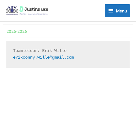
Ga
Menu
naar
Menu
de
inhoud
2025-2026
Teamleider: 
Erik Wille
erikconny.wille@gmail.com