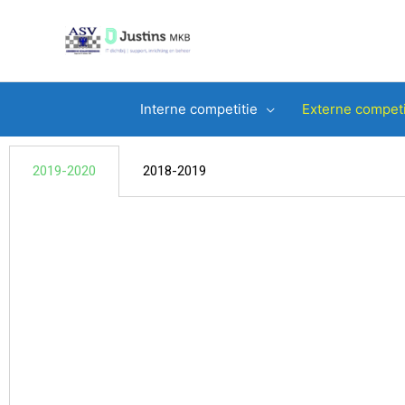
Ga
naar
de
inhoud
Interne competitie
Externe competi
2019-2020
2018-2019