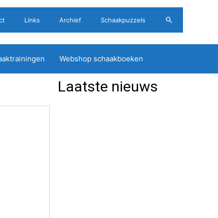
Zoeken
ct
Links
Archief
Schaakpuzzels
aktrainingen
Webshop schaakboeken
Laatste nieuws