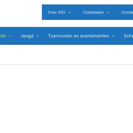
Over ASV
Clubbladen
Conta
tie
Jeugd
Toernooien en evenementen
Scha