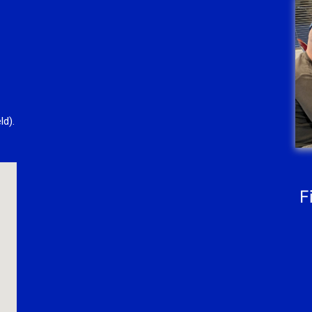
ld).
F