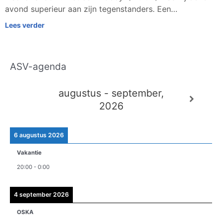
avond superieur aan zijn tegenstanders. Een…
Lees verder
ASV-agenda
A
r
augustus - september,
c
2026
h
i
e
6 augustus 2026
v
Vakantie
e
20:00
-
0:00
n
4 september 2026
OSKA