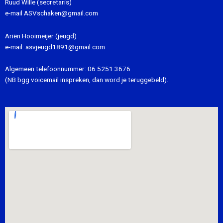
Ruud Wille (secretaris)
e-mail
ASVschaken@gmail.com
Ariën Hooimeijer (jeugd)
e-mail:
asvjeugd1891@gmail.com
Algemeen telefoonnummer:
06 5251 3676
(NB bgg voicemail inspreken, dan word je teruggebeld).