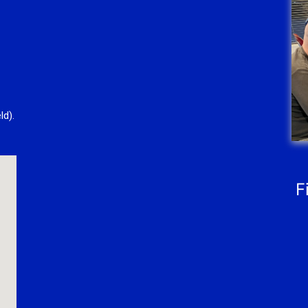
ld).
F