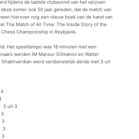
d tijdens de laatste clubavond van het seizoen
 deze zomer ook 50 jaar geleden, dat de match van
heen hierover nog een nieuw boek van de hand van
l The Match of All Time: The Inside Story of the
 Chess Championship in Reykjavik.
eld. Het speeltempo was 18 minuten met een
nnaars werden IM Mansur Gilmanov en Walter
 Shakhverdian werd verdienstelijk derde met 3 uit
4
4
 uit 3
3
 3
 3
3