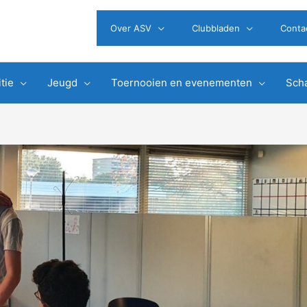
Over ASV
Clubbladen
Conta
tie
Jeugd
Toernooien en evenementen
Scha