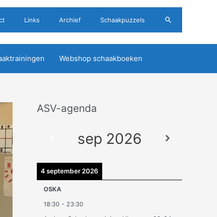
Zoeken
ct
Links
Archief
Schaakpuzzels
aktrainingen
Webshop schaakboeken
ASV-agenda
A
r
sep 2026
c
h
i
4 september 2026
e
OSKA
v
18:30
-
23:30
e