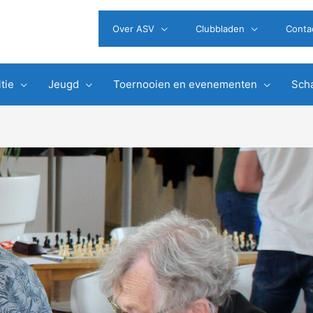
Over ASV
Clubbladen
Conta
tie
Jeugd
Toernooien en evenementen
Scha