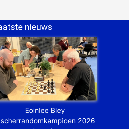
aatste nieuws
Eoinlee Bley
ischerrandomkampioen 2026