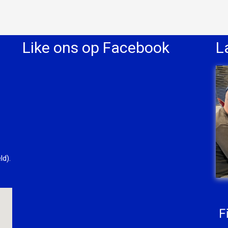
Like ons op Facebook
L
ld).
F