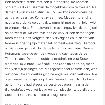
zich tevreden stelde met een puntendeling. Ko Kooman
ontnam Paul van Deemen de mogelijkheid om te rokeren. Na
dameruil won Ko een stuk. De SMB-er koos vervolgens de
aanval en daar had Ko het zwaar mee. Met een torenoffer
neutraliseerde Ko de aanval, waarna hij met een vrijpion wist
te winnen. Horst Eder stevende in een ingewikkelde partij ook
op de winst af. Na een truc had de ASV-er een dame tegen
toren meer. Horst vergiste zich vervolgens en in plaats van
torenwinst gaf hij zijn materiaalvoordeel weer weg. Hierdoor
uit zijn doen geraakt blunderde Horst nog een keer. Douwe
Huijsmans speelde een gelijkopgaand duel tegen Jeroen
Timmermans. Door een dubbele matdreiging wist Douwe
materiaal te winnen. Gwénaël Paris speelde op trucs, maar
een van zijn pogingen om zijn tegenstander te verleiden, was
niet goed. Na stukverlies ging de ongelijke strijd verloren. Alle
ogen waren vervolgens op Hans Derendorp en Jan Aalbers
gericht. Hans had steeds de beste papieren, maar in de
tijdnoodgfase was het lastig om een pluspion te verzilveren.
Uiteindelijk liep Hans in een eeuwig schaak.
Verslag: Erik Wille