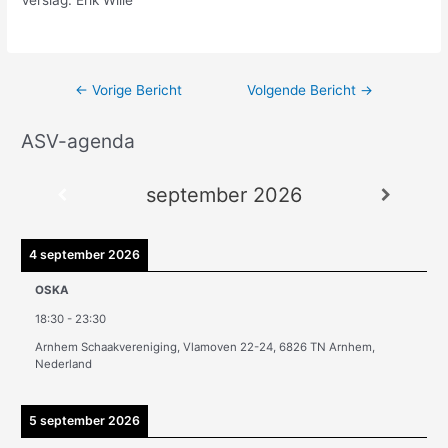
←
Vorige Bericht
Volgende Bericht
→
ASV-agenda
A
r
september 2026
c
h
i
4 september 2026
e
OSKA
v
18:30
-
23:30
e
Arnhem Schaakvereniging, Vlamoven 22-24, 6826 TN Arnhem,
n
Nederland
5 september 2026