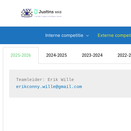
Ga
naar
de
inhoud
Interne competitie
Externe competi
2025-2026
2024-2025
2023-2024
2022-
Teamleider: 
Erik Wille
erikconny.wille@gmail.com