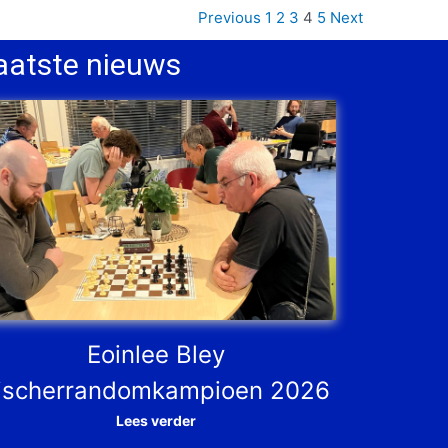
Previous
1
2
3
4
5
Next
aatste nieuws
Eoinlee Bley
ischerrandomkampioen 2026
Lees verder