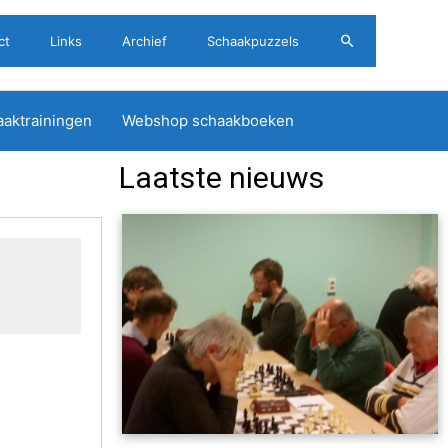
Zoeken
ct
Links
Archief
Schaakpuzzels
aktrainingen
Webshop schaakboeken
Laatste nieuws