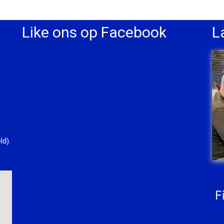
Like ons op Facebook
L
ld).
F