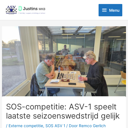
Ga
Menu
naar
Menu
de
inhoud
Bericht
navigatie
SOS-competitie: ASV-1 speelt
laatste seizoenswedstrijd gelijk
/
Externe competitie
,
SOS ASV 1
/ Door
Remco Gerlich