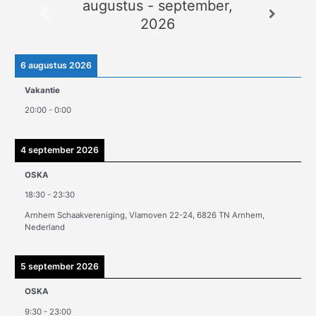
augustus - september,
c
2026
h
i
e
6 augustus 2026
v
Vakantie
e
20:00
-
0:00
n
4 september 2026
OSKA
18:30
-
23:30
Arnhem Schaakvereniging, Vlamoven 22-24, 6826 TN Arnhem,
Nederland
5 september 2026
OSKA
9:30
-
23:00