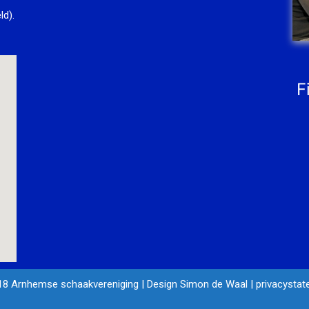
ld).
F
18 Arnhemse schaakvereniging
|
Design Simon de Waal
|
privacysta