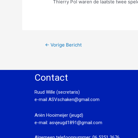
Thierry Pol waren de laatste twee spe
←
Vorige Bericht
Contact
Ruud Wille (secretaris)
e-mail
ASVschaken@gmail.com
Ariën Hooimeijer (jeugd)
e-mail:
asvjeugd1891@gmail.com
Algemeen telefoonnummer:
06 5251 3676