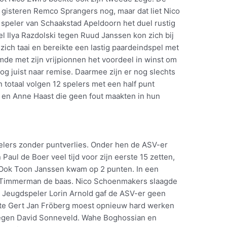
gisteren Remco Sprangers nog, maar dat liet Nico
 speler van Schaakstad Apeldoorn het duel rustig
l Ilya Razdolski tegen Ruud Janssen kon zich bij
ich taai en bereikte een lastig paardeindspel met
de met zijn vrijpionnen het voordeel in winst om
nog juist naar remise. Daarmee zijn er nog slechts
 totaal volgen 12 spelers met een half punt
 en Anne Haast die geen fout maakten in hun
elers zonder puntverlies. Onder hen de ASV-er
Paul de Boer veel tijd voor zijn eerste 15 zetten,
 Ook Toon Janssen kwam op 2 punten. In een
 Timmerman de baas. Nico Schoenmakers slaagde
n. Jeugdspeler Lorin Arnold gaf de ASV-er geen
ste Gert Jan Fröberg moest opnieuw hard werken
 tegen David Sonneveld. Wahe Boghossian en