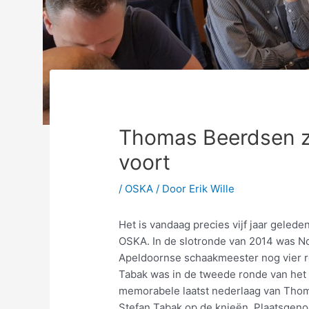
Thomas Beerdsen z
voort
/
OSKA
/ Door
Erik Wille
Het is vandaag precies vijf jaar geled
OSKA. In de slotronde van 2014 was N
Apeldoornse schaakmeester nog vier re
Tabak was in de tweede ronde van het 
memorabele laatst nederlaag van Tho
Stefan Tabak op de knieën. Plaatsgeno