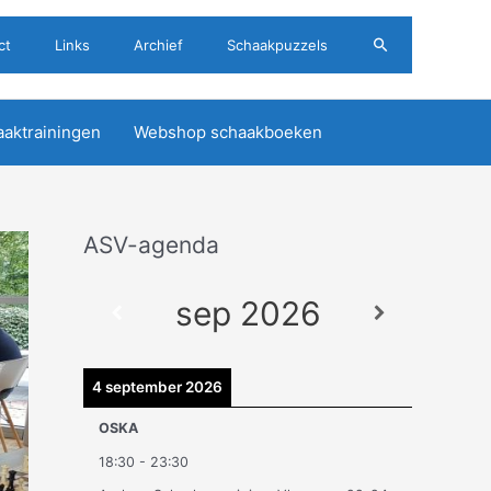
Zoeken
ct
Links
Archief
Schaakpuzzels
aktrainingen
Webshop schaakboeken
ASV-agenda
A
r
sep 2026
c
h
i
4 september 2026
e
OSKA
v
18:30
-
23:30
e