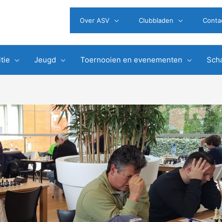
Over ASV
Clubbladen
Conta
tie
Jeugd
Toernooien en evenementen
Scha