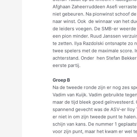
Afghaan Zaheerruddeen Asefi verraste 
niet gebeuren. Na pionwinst schoof de
naar winst. Ook de winnaar van het due
de leiders voegen. De SMB-er weerde z
een pion minder. Ruud Janssen verzuim
te zetten. Ilya Razdolski ontsnapte zo 
twee spelers met de maximale score. In
achterstand. Onder hen Stefan Bekker
eerste partij.
Groep B
Na de tweede ronde zijn er nog zes sp
Vadim van Kuijk. Vadim gebruikte tegen 
maar de tijd bleek goed geïnvesteerd.
spannend gevecht was de ASV-er Iloy
er niet in om zijn tweede punt te hale
schijn van kans. De nummer 1 geplaat
voor zijn punt, maar het kwam er wel