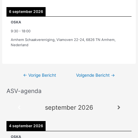
6 september 2026
OSKA
9:30
-
18:00
Arnhem Schaakvereniging, Vlamoven 22-24, 6826 TN Arnhem,
Nederland
←
Vorige Bericht
Volgende Bericht
→
ASV-agenda
A
r
september 2026
c
h
i
4 september 2026
e
OSKA