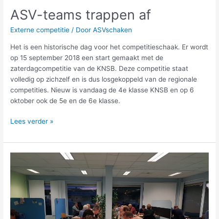
ASV-teams trappen af
Externe competitie
/ Door
ASVschaken
Het is een historische dag voor het competitieschaak. Er wordt
op 15 september 2018 een start gemaakt met de
zaterdagcompetitie van de KNSB. Deze competitie staat
volledig op zichzelf en is dus losgekoppeld van de regionale
competities. Nieuw is vandaag de 4e klasse KNSB en op 6
oktober ook de 5e en de 6e klasse.
Lees verder »
Uitslagen
en
standen
na
ronde
3