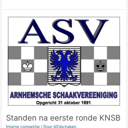
Standen
na
eerste
ronde
KNSB
Standen na eerste ronde KNSB
Interne competitie
/ Door
ASVschaken