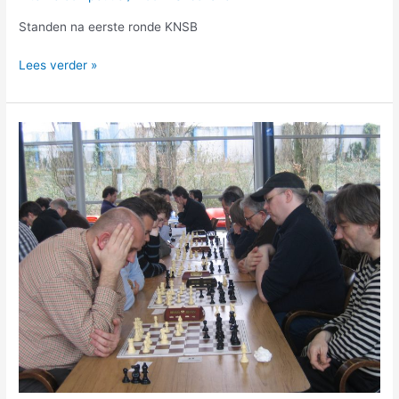
Standen na eerste ronde KNSB
Lees verder »
ASV-
teams
trappen
af