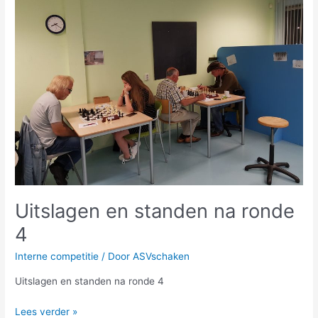
standen
na
ronde
4
Uitslagen en standen na ronde
4
Interne competitie
/ Door
ASVschaken
Uitslagen en standen na ronde 4
Lees verder »