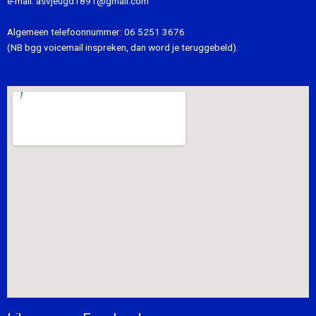
e-mail:
asvjeugd1891@gmail.com
Algemeen telefoonnummer:
06 5251 3676
(NB bgg voicemail inspreken, dan word je teruggebeld).