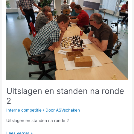
standen
na
ronde
2
Uitslagen en standen na ronde
2
Interne competitie
/ Door
ASVschaken
Uitslagen en standen na ronde 2
Lees verder »