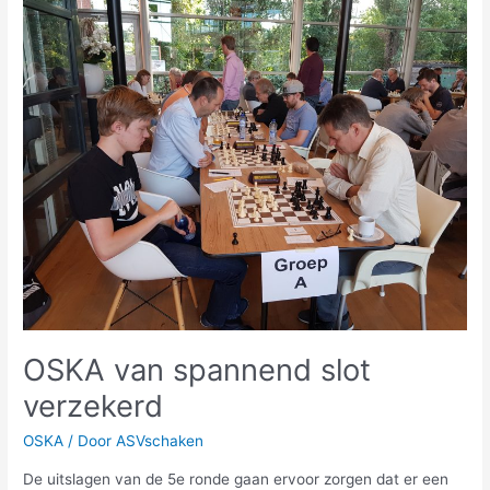
OSKA
van
spannend
slot
verzekerd
OSKA van spannend slot
verzekerd
OSKA
/ Door
ASVschaken
De uitslagen van de 5e ronde gaan ervoor zorgen dat er een