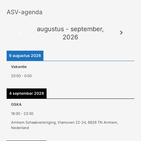
ASV-agenda
A
r
augustus - september,
c
2026
h
i
e
6 augustus 2026
v
Vakantie
e
20:00
-
0:00
n
4 september 2026
OSKA
18:30
-
23:30
Arnhem Schaakvereniging, Vlamoven 22-24, 6826 TN Arnhem,
Nederland