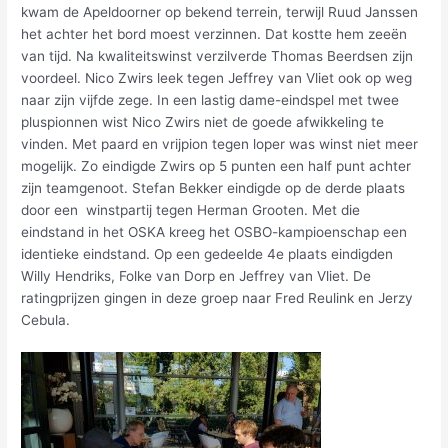
kwam de Apeldoorner op bekend terrein, terwijl Ruud Janssen
het achter het bord moest verzinnen. Dat kostte hem zeeën
van tijd. Na kwaliteitswinst verzilverde Thomas Beerdsen zijn
voordeel. Nico Zwirs leek tegen Jeffrey van Vliet ook op weg
naar zijn vijfde zege. In een lastig dame-eindspel met twee
pluspionnen wist Nico Zwirs niet de goede afwikkeling te
vinden. Met paard en vrijpion tegen loper was winst niet meer
mogelijk. Zo eindigde Zwirs op 5 punten een half punt achter
zijn teamgenoot. Stefan Bekker eindigde op de derde plaats
door een winstpartij tegen Herman Grooten. Met die
eindstand in het OSKA kreeg het OSBO-kampioenschap een
identieke eindstand. Op een gedeelde 4e plaats eindigden
Willy Hendriks, Folke van Dorp en Jeffrey van Vliet. De
ratingprijzen gingen in deze groep naar Fred Reulink en Jerzy
Cebula.