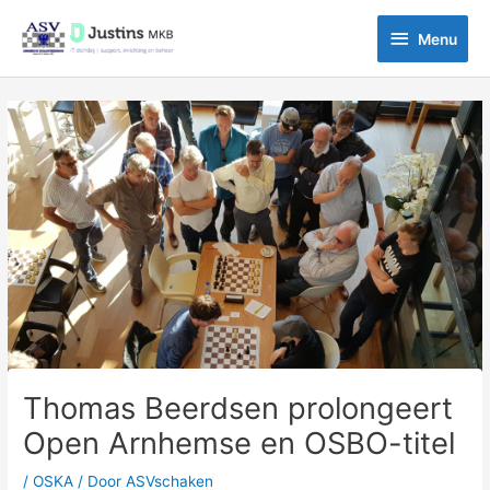
Ga
Menu
naar
Menu
de
inhoud
Bericht
navigatie
Thomas Beerdsen prolongeert
Open Arnhemse en OSBO-titel
/
OSKA
/ Door
ASVschaken