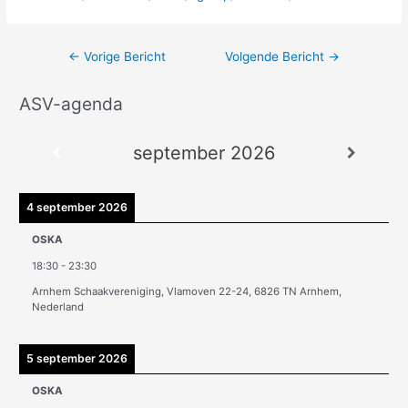
←
Vorige Bericht
Volgende Bericht
→
ASV-agenda
A
r
september 2026
c
h
i
4 september 2026
e
OSKA
v
18:30
-
23:30
e
Arnhem Schaakvereniging, Vlamoven 22-24, 6826 TN Arnhem,
n
Nederland
5 september 2026
OSKA