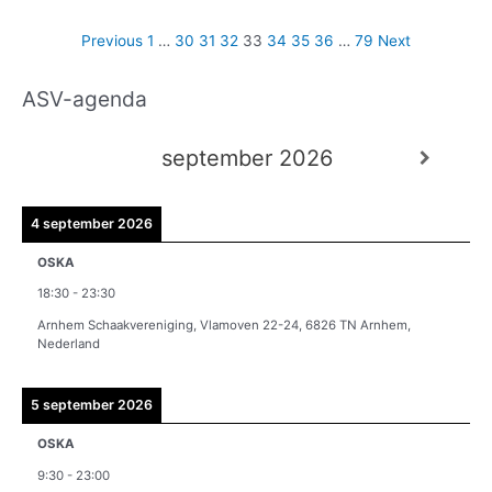
Previous
1
…
30
31
32
33
34
35
36
…
79
Next
ASV-agenda
A
r
september 2026
c
h
i
4 september 2026
e
OSKA
v
18:30
-
23:30
e
Arnhem Schaakvereniging, Vlamoven 22-24, 6826 TN Arnhem,
n
Nederland
5 september 2026
OSKA
9:30
-
23:00