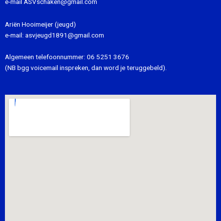
e-mail
ASVschaken@gmail.com
Ariën Hooimeijer (jeugd)
e-mail:
asvjeugd1891@gmail.com
Algemeen telefoonnummer:
06 5251 3676
(NB bgg voicemail inspreken, dan word je teruggebeld).