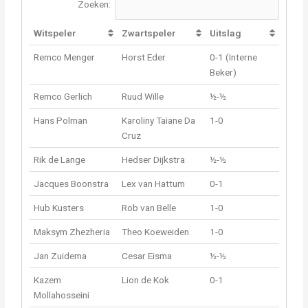
Zoeken:
Witspeler
Zwartspeler
Uitslag
Remco Menger
Horst Eder
0-1 (Interne
Beker)
Remco Gerlich
Ruud Wille
½-½
Hans Polman
Karoliny Taiane Da
1-0
Cruz
Rik de Lange
Hedser Dijkstra
½-½
Jacques Boonstra
Lex van Hattum
0-1
Hub Kusters
Rob van Belle
1-0
Maksym Zhezheria
Theo Koeweiden
1-0
Jan Zuidema
Cesar Eisma
½-½
Kazem
Lion de Kok
0-1
Mollahosseini