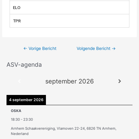
ELO
TPR
←
Vorige Bericht
Volgende Bericht
→
ASV-agenda
A
r
september 2026
c
h
i
4 september 2026
e
OSKA
v
18:30
-
23:30
e
Arnhem Schaakvereniging, Vlamoven 22-24, 6826 TN Arnhem,
n
Nederland