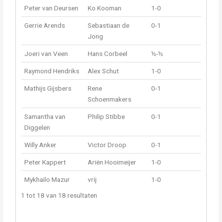
Peter van Deursen
Ko Kooman
1-0
Gerrie Arends
Sebastiaan de
0-1
Jong
Joeri van Veen
Hans Corbeel
½-½
Raymond Hendriks
Alex Schut
1-0
Mathijs Gijsbers
Rene
0-1
Schoenmakers
Samantha van
Philip Stibbe
0-1
Diggelen
Willy Anker
Victor Droop
0-1
Peter Kappert
Ariën Hooimeijer
1-0
Mykhailo Mazur
vrij
1-0
1 tot 18 van 18 resultaten