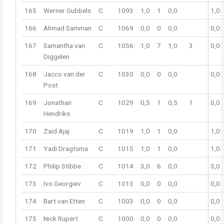
165
Werner Gubbels
C
1093
1,0
1
0,0
1,0
166
Ahmad Samman
C
1069
0,0
0
0,0
0,0
167
Samantha van
C
1056
1,0
7
1,0
3
0,0
Diggelen
168
Jacco van der
C
1030
0,0
0
0,0
0,0
Post
169
Jonathan
C
1029
0,5
1
0,5
1
0,0
Hendriks
170
Zaid Ajaj
C
1019
1,0
1
0,0
1,0
171
Yadi Dragtsma
C
1015
1,0
1
0,0
1,0
172
Philip Stibbe
C
1014
3,0
6
0,0
3,0
173
Ivo Georgiev
C
1013
0,0
0
0,0
0,0
174
Bart van Etten
C
1003
0,0
0
0,0
0,0
175
Nick Rupert
C
1000
0,0
0
0,0
0,0