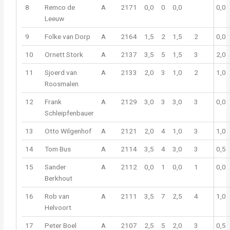
8
Remco de
A
2171
0,0
0
0,0
0,0
Leeuw
9
Folke van Dorp
A
2164
1,5
2
1,5
2
0,0
10
Ornett Stork
A
2137
3,5
5
1,5
3
2,0
11
Sjoerd van
A
2133
2,0
3
1,0
2
1,0
Roosmalen
12
Frank
A
2129
3,0
3
3,0
3
0,0
Schleipfenbauer
13
Otto Wilgenhof
A
2121
2,0
4
1,0
3
1,0
14
Tom Bus
A
2114
3,5
4
3,0
3
0,5
15
Sander
A
2112
0,0
1
0,0
1
0,0
Berkhout
16
Rob van
A
2111
3,5
7
2,5
4
1,0
Helvoort
17
Peter Boel
A
2107
2,5
5
2,0
3
0,5