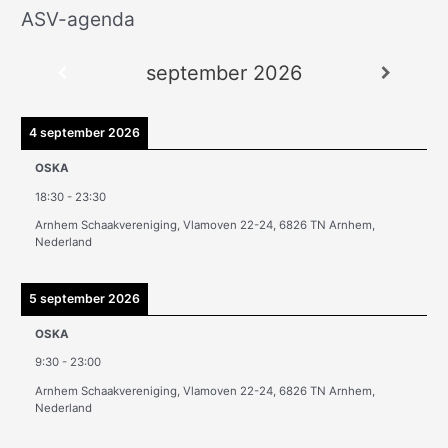
ASV-agenda
A
r
september 2026
c
h
i
4 september 2026
e
OSKA
v
18:30
-
23:30
e
Arnhem Schaakvereniging, Vlamoven 22-24, 6826 TN Arnhem,
n
Nederland
5 september 2026
OSKA
9:30
-
23:00
Arnhem Schaakvereniging, Vlamoven 22-24, 6826 TN Arnhem,
Nederland