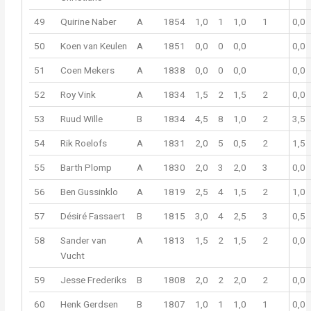
49
Quirine Naber
A
1854
1,0
1
1,0
1
0,0
50
Koen van Keulen
A
1851
0,0
0
0,0
0,0
51
Coen Mekers
A
1838
0,0
0
0,0
0,0
52
Roy Vink
A
1834
1,5
2
1,5
2
0,0
53
Ruud Wille
B
1834
4,5
8
1,0
2
3,5
54
Rik Roelofs
A
1831
2,0
5
0,5
2
1,5
55
Barth Plomp
A
1830
2,0
3
2,0
3
0,0
56
Ben Gussinklo
A
1819
2,5
4
1,5
2
1,0
57
Désiré Fassaert
B
1815
3,0
4
2,5
3
0,5
58
Sander van
A
1813
1,5
2
1,5
2
0,0
Vucht
59
Jesse Frederiks
B
1808
2,0
2
2,0
2
0,0
60
Henk Gerdsen
B
1807
1,0
1
1,0
1
0,0