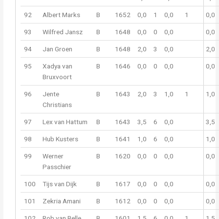
92
Albert Marks
B
1652
0,0
1
0,0
1
0,0
93
Wilfred Jansz
B
1648
0,0
0
0,0
0,0
94
Jan Groen
B
1648
2,0
3
0,0
2,0
95
Xadya van
B
1646
0,0
0
0,0
0,0
Bruxvoort
96
Jente
B
1643
2,0
3
1,0
1
1,0
Christians
97
Lex van Hattum
B
1643
3,5
6
0,0
3,5
98
Hub Kusters
B
1641
1,0
6
0,0
1,0
99
Werner
B
1620
0,0
0
0,0
0,0
Passchier
100
Tijs van Dijk
B
1617
0,0
0
0,0
0,0
101
Zekria Amani
B
1612
0,0
0
0,0
0,0
102
Rob van Belle
B
1601
1,5
6
0,0
1
1,5