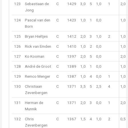
123
Sebastiaan de
C
1429
3,0
5
1,0
1
2,0
Jong
124
Pascal van den
C
1423
1,0
1
0,0
1,0
Born
125
Bryan Hieltjes
C
1412
2,0
3
1,0
2
1,0
126
Rick van Emden
C
1410
1,0
2
0,0
1,0
127
Ko Kooman
C
1397
2,0
5
0,0
2,0
128
André de Groot
C
1389
1,0
1
0,0
1,0
129
Remco Menger
C
1387
1,0
4
0,0
1
1,0
130
Christiaan
C
1371
3,5
5
2,5
4
1,0
Zevenbergen
131
Herman de
C
1371
2,0
3
0,0
1
2,0
Munnik
132
Chris
C
1367
1,5
4
1,0
2
0,5
Zevenbergen