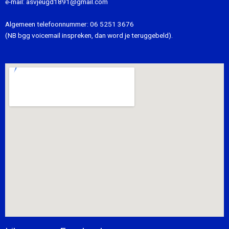
e-mail:
asvjeugd1891@gmail.com
Algemeen telefoonnummer:
06 5251 3676
(NB bgg voicemail inspreken, dan word je teruggebeld).