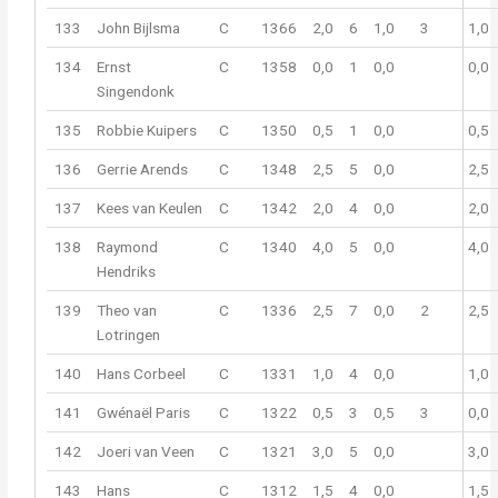
133
John Bijlsma
C
1366
2,0
6
1,0
3
1,0
134
Ernst
C
1358
0,0
1
0,0
0,0
Singendonk
135
Robbie Kuipers
C
1350
0,5
1
0,0
0,5
136
Gerrie Arends
C
1348
2,5
5
0,0
2,5
137
Kees van Keulen
C
1342
2,0
4
0,0
2,0
138
Raymond
C
1340
4,0
5
0,0
4,0
Hendriks
139
Theo van
C
1336
2,5
7
0,0
2
2,5
Lotringen
140
Hans Corbeel
C
1331
1,0
4
0,0
1,0
141
Gwénaël Paris
C
1322
0,5
3
0,5
3
0,0
142
Joeri van Veen
C
1321
3,0
5
0,0
3,0
143
Hans
C
1312
1,5
4
0,0
1,5