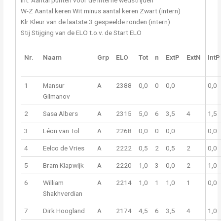
Int. Aantal punten voor de interne wedstrijden
W-Z Aantal keren Wit minus aantal keren Zwart (intern)
Klr Kleur van de laatste 3 gespeelde ronden (intern)
Stij Stijging van de ELO t.o.v. de Start ELO
Nr.
Naam
Grp
ELO
Tot
n
ExtP
ExtN
IntP
1
Mansur
A
2388
0,0
0
0,0
0,0
Gilmanov
2
Sasa Albers
A
2315
5,0
6
3,5
4
1,5
3
Léon van Tol
A
2268
0,0
0
0,0
0,0
4
Eelco de Vries
A
2222
0,5
2
0,5
2
0,0
5
Bram Klapwijk
A
2220
1,0
3
0,0
2
1,0
6
William
A
2214
1,0
1
1,0
1
0,0
Shakhverdian
7
Dirk Hoogland
A
2174
4,5
6
3,5
4
1,0