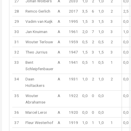
27
Johan Wolbers
A
2033
1,0
2
1,0
2
0,0
28
Remco Gerlich
A
2017
3,5
6
1,0
2
2,5
29
Vadim van Kuijk
A
1995
1,5
3
1,5
3
0,0
30
Jan Knuiman
A
1961
2,0
7
1,0
3
1,0
31
Wouter Terlouw
A
1959
0,5
2
0,5
2
0,0
32
Theo Jurrius
A
1947
1,5
3
1,5
3
0,0
33
Bent
A
1941
0,5
1
0,5
1
0,0
Schleipfenbauer
34
Daan
A
1931
1,0
2
1,0
2
0,0
Holtackers
35
Wouter
A
1922
0,0
0
0,0
0,0
Abrahamse
36
Marcel Leroi
A
1920
0,0
0
0,0
0,0
37
Fleur Westerhof
A
1919
1,0
1
1,0
1
0,0