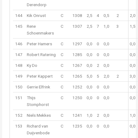
Derendorp
144
Kik Onrust
C
1308
2,5
4
0,5
2
2,0
145
Rene
C
1307
2,5
7
1,0
3
1,5
Schoenmakers
146
Peter Hamers
C
1297
0,0
0
0,0
0,0
147
Robert Ratering
C
1285
0,0
0
0,0
0,0
148
Ky Do
C
1267
0,0
2
0,0
0,0
149
Peter Kappert
C
1265
5,0
5
2,0
2
3,0
150
Gerrie Elfrink
C
1252
0,0
0
0,0
0,0
151
Thijs
C
1250
0,0
0
0,0
0,0
Stomphorst
152
Niels Mekkes
C
1241
1,0
2
0,0
1,0
153
Richard van
C
1235
0,0
0
0,0
0,0
Duijvenbode