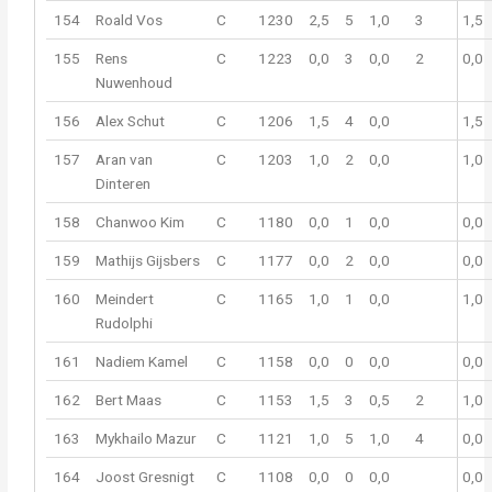
154
Roald Vos
C
1230
2,5
5
1,0
3
1,5
155
Rens
C
1223
0,0
3
0,0
2
0,0
Nuwenhoud
156
Alex Schut
C
1206
1,5
4
0,0
1,5
157
Aran van
C
1203
1,0
2
0,0
1,0
Dinteren
158
Chanwoo Kim
C
1180
0,0
1
0,0
0,0
159
Mathijs Gijsbers
C
1177
0,0
2
0,0
0,0
160
Meindert
C
1165
1,0
1
0,0
1,0
Rudolphi
161
Nadiem Kamel
C
1158
0,0
0
0,0
0,0
162
Bert Maas
C
1153
1,5
3
0,5
2
1,0
163
Mykhailo Mazur
C
1121
1,0
5
1,0
4
0,0
164
Joost Gresnigt
C
1108
0,0
0
0,0
0,0