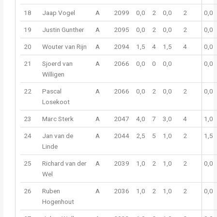
18
Jaap Vogel
A
2099
0,0
2
0,0
2
0,0
19
Justin Gunther
A
2095
0,0
2
0,0
2
0,0
20
Wouter van Rijn
A
2094
1,5
4
1,5
4
0,0
21
Sjoerd van
A
2066
0,0
0
0,0
0,0
Willigen
22
Pascal
A
2066
0,0
2
0,0
2
0,0
Losekoot
23
Marc Sterk
A
2047
4,0
7
3,0
4
1,0
24
Jan van de
A
2044
2,5
5
1,0
2
1,5
Linde
25
Richard van der
A
2039
1,0
2
1,0
2
0,0
Wel
26
Ruben
A
2036
1,0
2
1,0
2
0,0
Hogenhout