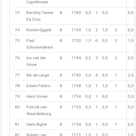
Capelleveen
73
Karoliny Taiane
B
1760
0,0
1
0,0
0,0
Da Cruz
74
Ronnie Eggink
B
1754
1,0
2
1,0
2
0,0
75
Paul
B
1753
1,5
6
0,5
3
1,0
Schoenmakers
76
Ivo van der
B
1744
0,5
2
0,5
2
0,0
Gouw
77
Rik de Lange
B
1743
3,0
4
0,5
1
2,5
78
Edwin Peters
B
1738
1,0
1
1,0
1
0,0
79
Hans Visser
B
1734
0,0
1
0,0
0,0
80
Patrick van
B
1730
0,5
1
0,5
1
0,0
Waardenburg
81
Hans Rigter
B
1724
0,0
1
0,0
1
0,0
82
Robert Jan
B
1721
1,0
2
0,0
1,0