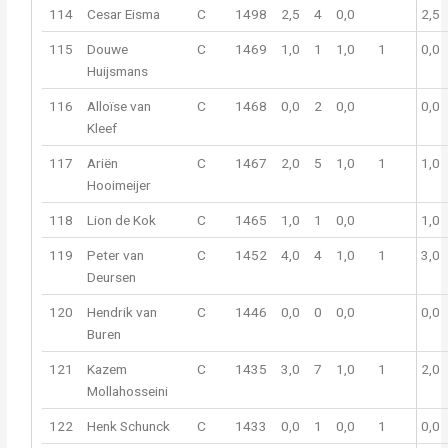
114
Cesar Eisma
C
1498
2,5
4
0,0
2,5
115
Douwe
C
1469
1,0
1
1,0
1
0,0
Huijsmans
116
Alloïse van
C
1468
0,0
2
0,0
0,0
Kleef
117
Ariën
C
1467
2,0
5
1,0
1
1,0
Hooimeijer
118
Lion de Kok
C
1465
1,0
1
0,0
1,0
119
Peter van
C
1452
4,0
4
1,0
1
3,0
Deursen
120
Hendrik van
C
1446
0,0
0
0,0
0,0
Buren
121
Kazem
C
1435
3,0
7
1,0
1
2,0
Mollahosseini
122
Henk Schunck
C
1433
0,0
1
0,0
1
0,0