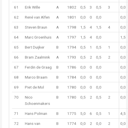
61
Erik Wille
A
1802
0,5
3
0,5
3
0,0
62
René van Alfen
A
1801
0,0
0
0,0
0,0
63
Steven Braun
A
1798
1,5
4
1,5
4
0,0
64
Marc Groenhuis
A
1797
1,5
4
0,0
1,5
65
Bert Duijker
B
1794
0,5
1
0,5
1
0,0
66
Bram Zaalmink
A
1793
0,5
2
0,5
2
0,0
67
Ferdin de Graag
B
1786
0,0
0
0,0
0,0
68
Marco Braam
B
1784
0,0
0
0,0
0,0
69
Piet de Mol
B
1780
0,0
0
0,0
0,0
70
Nico
B
1780
0,5
2
0,5
2
0,0
Schoenmakers
71
Hans Polman
B
1775
5,0
6
0,5
1
4,5
72
Hans van
B
1774
0,0
2
0,0
2
0,0