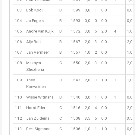
103
Bob Kooij
B
1599
0,0
1
0,0
0,0
104
Jo Engels
B
1593
0,0
0
0,0
0,0
105
Andre van Kuijk
B
1572
3,0
5
2,0
4
1,0
106
Alje Bolt
B
1567
2,0
3
0,0
2,0
107
Jan Vermeer
B
1557
1,0
2
0,0
1,0
108
Maksym
C
1550
2,0
3
0,0
2,0
Zhezheria
109
Theo
C
1547
2,0
3
1,0
1
1,0
Koeweiden
110
Wisse Witmans
B
1540
0,0
1
0,0
1
0,0
111
Horst Eder
C
1516
2,0
4
0,0
2,0
112
Jan Zuidema
C
1508
3,5
5
0,0
3,5
113
Bert Sigmond
C
1506
1,0
1
1,0
1
0,0