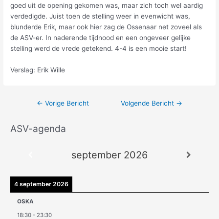
goed uit de opening gekomen was, maar zich toch wel aardig
verdedigde. Juist toen de stelling weer in evenwicht was,
blunderde Erik, maar ook hier zag de Ossenaar net zoveel als
de ASV-er. In naderende tijdnood en een ongeveer gelijke
stelling werd de vrede getekend. 4-4 is een mooie start!
Verslag: Erik Wille
←
Vorige Bericht
Volgende Bericht
→
ASV-agenda
A
r
september 2026
c
h
i
4 september 2026
e
OSKA
v
18:30
-
23:30