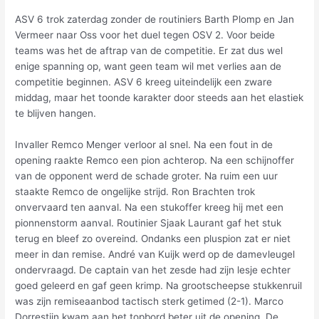
ASV 6 trok zaterdag zonder de routiniers Barth Plomp en Jan
Vermeer naar Oss voor het duel tegen OSV 2. Voor beide
teams was het de aftrap van de competitie. Er zat dus wel
enige spanning op, want geen team wil met verlies aan de
competitie beginnen. ASV 6 kreeg uiteindelijk een zware
middag, maar het toonde karakter door steeds aan het elastiek
te blijven hangen.
Invaller Remco Menger verloor al snel. Na een fout in de
opening raakte Remco een pion achterop. Na een schijnoffer
van de opponent werd de schade groter. Na ruim een uur
staakte Remco de ongelijke strijd. Ron Brachten trok
onvervaard ten aanval. Na een stukoffer kreeg hij met een
pionnenstorm aanval. Routinier Sjaak Laurant gaf het stuk
terug en bleef zo overeind. Ondanks een pluspion zat er niet
meer in dan remise. André van Kuijk werd op de damevleugel
ondervraagd. De captain van het zesde had zijn lesje echter
goed geleerd en gaf geen krimp. Na grootscheepse stukkenruil
was zijn remiseaanbod tactisch sterk getimed (2-1). Marco
Dorrestijn kwam aan het topbord beter uit de opening. De