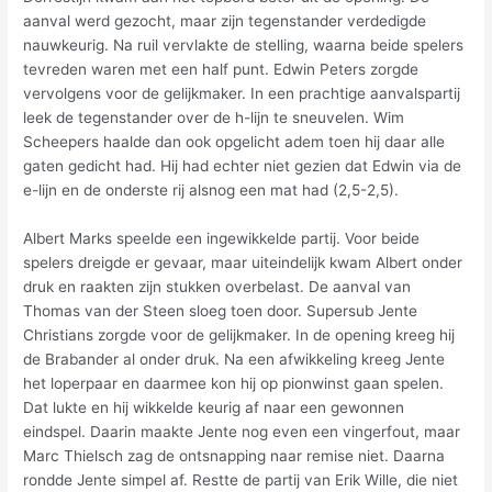
aanval werd gezocht, maar zijn tegenstander verdedigde
nauwkeurig. Na ruil vervlakte de stelling, waarna beide spelers
tevreden waren met een half punt. Edwin Peters zorgde
vervolgens voor de gelijkmaker. In een prachtige aanvalspartij
leek de tegenstander over de h-lijn te sneuvelen. Wim
Scheepers haalde dan ook opgelicht adem toen hij daar alle
gaten gedicht had. Hij had echter niet gezien dat Edwin via de
e-lijn en de onderste rij alsnog een mat had (2,5-2,5).
Albert Marks speelde een ingewikkelde partij. Voor beide
spelers dreigde er gevaar, maar uiteindelijk kwam Albert onder
druk en raakten zijn stukken overbelast. De aanval van
Thomas van der Steen sloeg toen door. Supersub Jente
Christians zorgde voor de gelijkmaker. In de opening kreeg hij
de Brabander al onder druk. Na een afwikkeling kreeg Jente
het loperpaar en daarmee kon hij op pionwinst gaan spelen.
Dat lukte en hij wikkelde keurig af naar een gewonnen
eindspel. Daarin maakte Jente nog even een vingerfout, maar
Marc Thielsch zag de ontsnapping naar remise niet. Daarna
rondde Jente simpel af. Restte de partij van Erik Wille, die niet