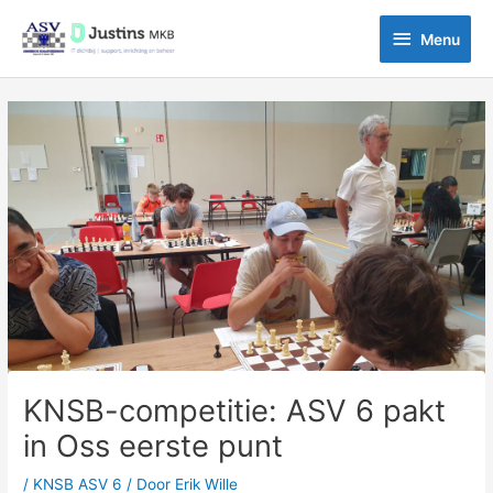
Ga
Menu
naar
Menu
de
inhoud
Bericht
navigatie
KNSB-competitie: ASV 6 pakt
in Oss eerste punt
/
KNSB ASV 6
/ Door
Erik Wille