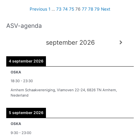
Previous
1
…
73
74
75
76
77
78
79
Next
ASV-agenda
A
r
september 2026
c
h
i
4 september 2026
e
OSKA
v
18:30
-
23:30
e
Arnhem Schaakvereniging, Vlamoven 22-24, 6826 TN Arnhem,
n
Nederland
5 september 2026
OSKA
9:30
-
23:00