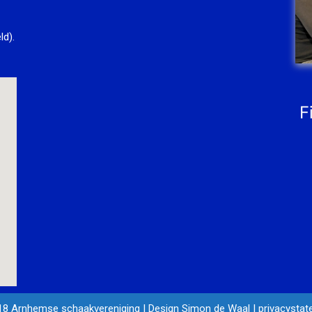
ld).
F
18 Arnhemse schaakvereniging
|
Design Simon de Waal
|
privacysta