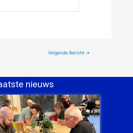
Volgende Bericht
→
aatste nieuws