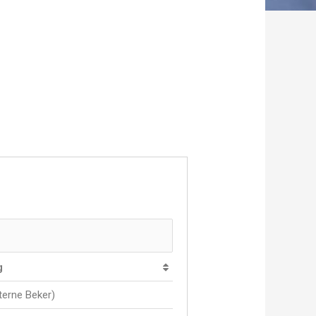
g
nterne Beker)