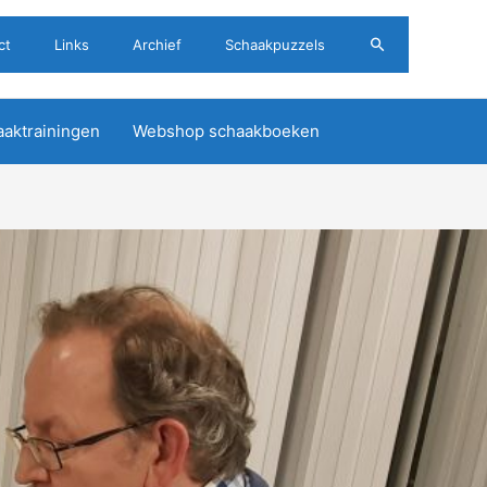
Zoeken
ct
Links
Archief
Schaakpuzzels
aktrainingen
Webshop schaakboeken