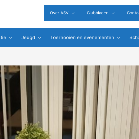
Over ASV
Clubbladen
Conta
tie
Jeugd
Toernooien en evenementen
Scha