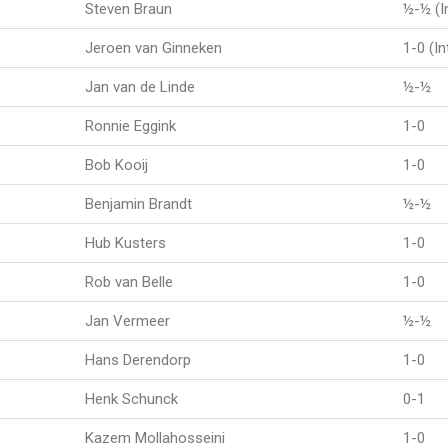
Steven Braun
½-½ (I
Jeroen van Ginneken
1-0 (I
Jan van de Linde
½-½
Ronnie Eggink
1-0
Bob Kooij
1-0
Benjamin Brandt
½-½
Hub Kusters
1-0
Rob van Belle
1-0
Jan Vermeer
½-½
Hans Derendorp
1-0
Henk Schunck
0-1
Kazem Mollahosseini
1-0