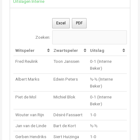
Uitslagen Interne
Excel
PDF
Zoeken:
Witspeler
Zwartspeler
Uitslag
Fred Reulink
Toon Janssen
0-1 (Interne
Beker)
Albert Marks
Edwin Peters
½-½ (Interne
Beker)
Piet de Mol
Michiel Blok
0-1 (Interne
Beker)
Wouter van Rijn
Désiré Fassaert
1-0
Jan van de Linde
Bart de Kort
½-½
Gerben Hendriks
Siert Huizinga
1-0