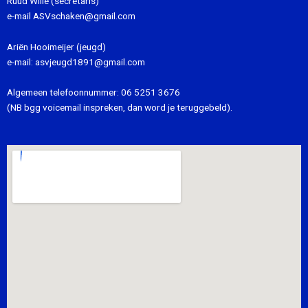
Ruud Wille (secretaris)
e-mail
ASVschaken@gmail.com
Ariën Hooimeijer (jeugd)
e-mail:
asvjeugd1891@gmail.com
Algemeen telefoonnummer:
06 5251 3676
(NB bgg voicemail inspreken, dan word je teruggebeld).