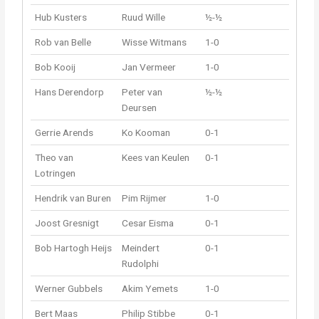
Hub Kusters
Ruud Wille
½-½
Rob van Belle
Wisse Witmans
1-0
Bob Kooij
Jan Vermeer
1-0
Hans Derendorp
Peter van
½-½
Deursen
Gerrie Arends
Ko Kooman
0-1
Theo van
Kees van Keulen
0-1
Lotringen
Hendrik van Buren
Pim Rijmer
1-0
Joost Gresnigt
Cesar Eisma
0-1
Bob Hartogh Heijs
Meindert
0-1
Rudolphi
Werner Gubbels
Akim Yemets
1-0
Bert Maas
Philip Stibbe
0-1