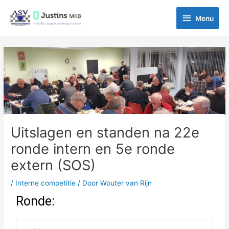
Ga
Menu
naar
Menu
de
inhoud
Bericht
navigatie
Uitslagen en standen na 22e
ronde intern en 5e ronde
extern (SOS)
/
Interne competitie
/ Door
Wouter van Rijn
Ronde: