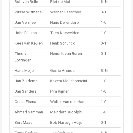
Rob van Belle
Piet de Mol
½-½
Wisse Witmans
Werner Passchier
0-1
Jan Vermeer
Hans Derendorp
1-0
John Bijlsma
Theo Koeweiden
1-0
Kees van Keulen
Henk Schunck
0-1
Theo van
Hendrik van Buren
0-1
Lotringen
Hans Meijer
Gerrie Arends
½-½
Jan Zuidema
Kazem Mollahosseini
1-0
Jan Sanders
Pim Rijmer
1-0
Cesar Eisma
Wolter van den Ham
1-0
Ahmad Samman
Meindert Rudolphi
1-0
Bert Maas
Bob Hartogh Heijs
0-1
Frans Berben
Jan Diekema
½-½