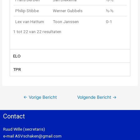
Philip Stibbe
Werner Gubbels
½-½
Lex van Hattum
Toon Janssen
0-1
1 tot 22 van 22 resultaten
ELO
TPR
←
Vorige Bericht
Volgende Bericht
→
Contact
Ruud Wille (secretaris)
e-mail
ASVschaken@gmail.com