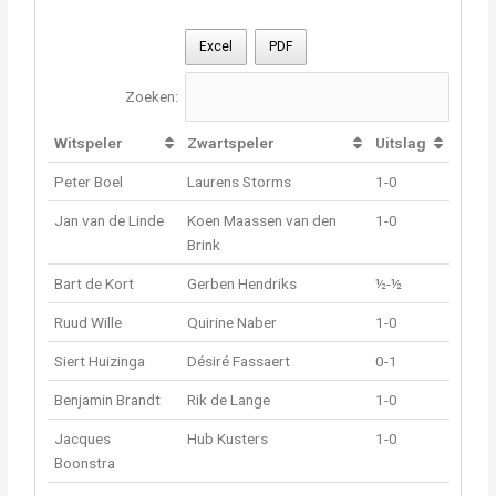
Excel
PDF
Zoeken:
Witspeler
Zwartspeler
Uitslag
Peter Boel
Laurens Storms
1-0
Jan van de Linde
Koen Maassen van den
1-0
Brink
Bart de Kort
Gerben Hendriks
½-½
Ruud Wille
Quirine Naber
1-0
Siert Huizinga
Désiré Fassaert
0-1
Benjamin Brandt
Rik de Lange
1-0
Jacques
Hub Kusters
1-0
Boonstra