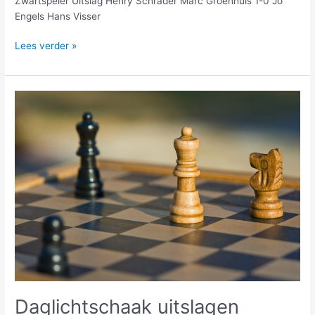
Zwartspeler Uitslag Henry Schrader Marc Groenhuis 1-0 Jo
Engels Hans Visser
Lees verder »
Daglichtschaak
uitslagen
december
Daglichtschaak uitslagen