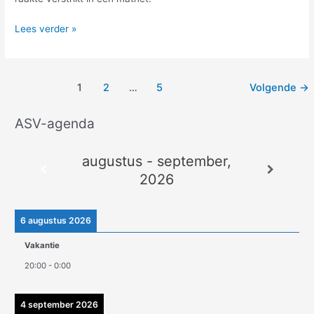
Lees verder »
1
2
…
5
Volgende
→
ASV-agenda
A
r
augustus - september,
c
2026
h
i
e
6 augustus 2026
v
Vakantie
e
20:00
-
0:00
n
4 september 2026