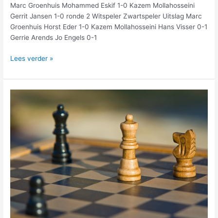
Marc Groenhuis Mohammed Eskif 1-0 Kazem Mollahosseini
Gerrit Jansen 1-0 ronde 2 Witspeler Zwartspeler Uitslag Marc
Groenhuis Horst Eder 1-0 Kazem Mollahosseini Hans Visser 0-1
Gerrie Arends Jo Engels 0-1
Lees verder »
Daglichtschaak
uitslagen
1
oktober