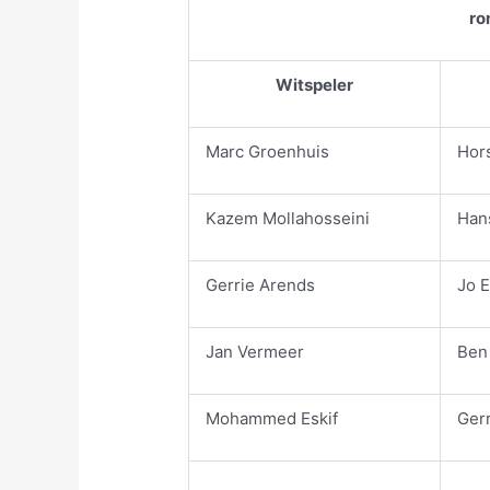
ro
Witspeler
Marc Groenhuis
Hor
Kazem Mollahosseini
Han
Gerrie Arends
Jo 
Jan Vermeer
Ben
Mohammed Eskif
Gerr