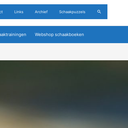
Zoeken
ct
Links
Archief
Schaakpuzzels
aktrainingen
Webshop schaakboeken