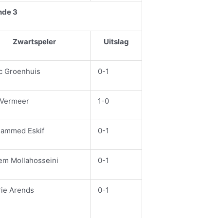
nde 3
Zwartspeler
Uitslag
c Groenhuis
0-1
 Vermeer
1-0
ammed Eskif
0-1
em Mollahosseini
0-1
rie Arends
0-1