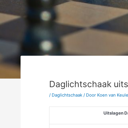
Daglichtschaak ui
/
Daglichtschaak
/ Door
Koen van Keul
Uitslagen 