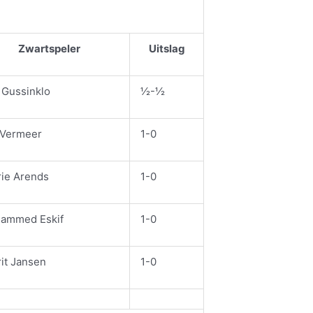
Zwartspeler
Uitslag
 Gussinklo
½-½
 Vermeer
1-0
rie Arends
1-0
ammed Eskif
1-0
it Jansen
1-0