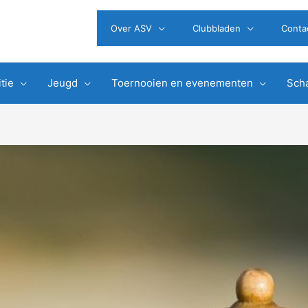
Over ASV
Clubbladen
Conta
tie
Jeugd
Toernooien en evenementen
Scha