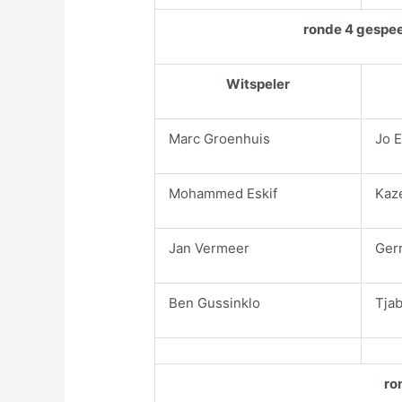
ronde 4 gespe
Witspeler
Marc Groenhuis
Jo 
Mohammed Eskif
Kaz
Jan Vermeer
Gerr
Ben Gussinklo
Tja
ro