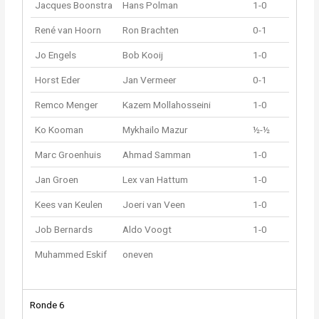
Jacques Boonstra
Hans Polman
1-0
René van Hoorn
Ron Brachten
0-1
Jo Engels
Bob Kooij
1-0
Horst Eder
Jan Vermeer
0-1
Remco Menger
Kazem Mollahosseini
1-0
Ko Kooman
Mykhailo Mazur
½-½
Marc Groenhuis
Ahmad Samman
1-0
Jan Groen
Lex van Hattum
1-0
Kees van Keulen
Joeri van Veen
1-0
Job Bernards
Aldo Voogt
1-0
Muhammed Eskif
oneven
Ronde 6