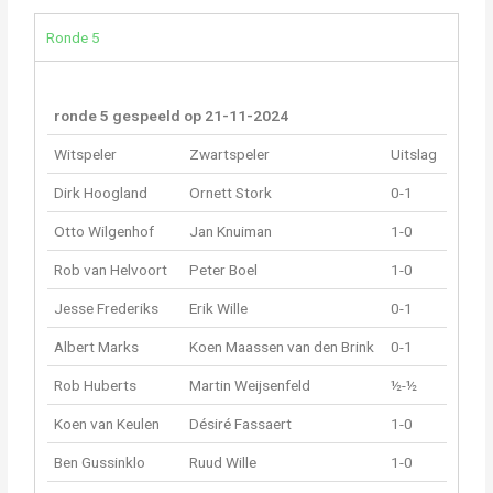
Ronde 5
ronde 5 gespeeld op 21-11-2024
Witspeler
Zwartspeler
Uitslag
Dirk Hoogland
Ornett Stork
0-1
Otto Wilgenhof
Jan Knuiman
1-0
Rob van Helvoort
Peter Boel
1-0
Jesse Frederiks
Erik Wille
0-1
Albert Marks
Koen Maassen van den Brink
0-1
Rob Huberts
Martin Weijsenfeld
½-½
Koen van Keulen
Désiré Fassaert
1-0
Ben Gussinklo
Ruud Wille
1-0