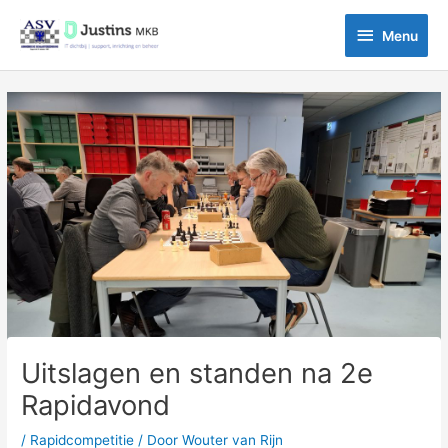
Ga
Menu
naar
Menu
de
inhoud
Bericht
navigatie
Uitslagen en standen na 2e
Rapidavond
/
Rapidcompetitie
/ Door
Wouter van Rijn