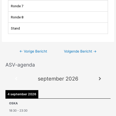
Ronde 7
Ronde 8
Stand
←
Vorige Bericht
Volgende Bericht
→
ASV-agenda
A
r
september 2026
c
h
i
4 september 2026
e
OSKA
v
18:30
-
23:30
e