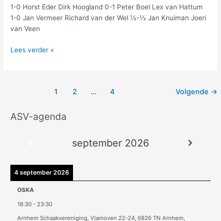
1-0 Horst Eder Dirk Hoogland 0-1 Peter Boel Lex van Hattum
1-0 Jan Vermeer Richard van der Wel ½-½ Jan Knuiman Joeri
van Veen
Lees verder »
1
2
…
4
Volgende
→
ASV-agenda
A
r
september 2026
c
h
i
4 september 2026
e
OSKA
v
18:30
-
23:30
e
Arnhem Schaakvereniging, Vlamoven 22-24, 6826 TN Arnhem,