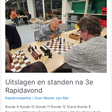
en
standen
na
3e
Rapidavond
Uitslagen en standen na 3e
Rapidavond
Rapidcompetitie
/ Door
Wouter van Rijn
Ronde 9 Ronde 10 Ronde 11 Ronde 12 Stand Ronde 9