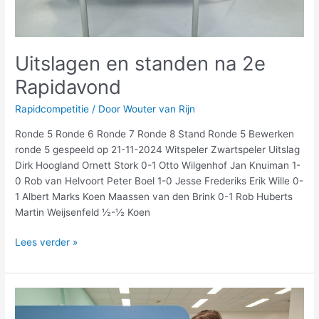
Uitslagen en standen na 2e
Rapidavond
Rapidcompetitie
/ Door
Wouter van Rijn
Ronde 5 Ronde 6 Ronde 7 Ronde 8 Stand Ronde 5 Bewerken
ronde 5 gespeeld op 21-11-2024 Witspeler Zwartspeler Uitslag
Dirk Hoogland Ornett Stork 0-1 Otto Wilgenhof Jan Knuiman 1-
0 Rob van Helvoort Peter Boel 1-0 Jesse Frederiks Erik Wille 0-
1 Albert Marks Koen Maassen van den Brink 0-1 Rob Huberts
Martin Weijsenfeld ½-½ Koen
Lees verder »
Uitslagen
en