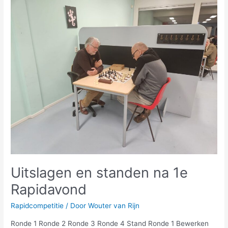
Uitslagen
en
standen
na
1e
Rapidavond
Uitslagen en standen na 1e
Rapidavond
Rapidcompetitie
/ Door
Wouter van Rijn
Ronde 1 Ronde 2 Ronde 3 Ronde 4 Stand Ronde 1 Bewerken