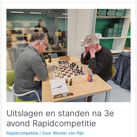
Uitslagen
en
standen
na
3e
avond
Rapidcompetitie
Uitslagen en standen na 3e
avond Rapidcompetitie
Rapidcompetitie
/ Door
Wouter van Rijn