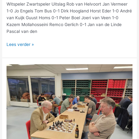
Witspeler Zwartspeler Uitslag Rob van Helvoort Jan Vermeer
1-0 Jo Engels Tom Bus 0-1 Dirk Hoogland Horst Eder 1-0 André
van Kuijk Guust Homs 0-1 Peter Boel Joeri van Veen 1-0
Kazem Mollahosseini Remco Gerlich 0-1 Jan van de Linde
Pascal van den
Lees verder »
Uitslagen
en
eindstand
rapidcompetitie
na
20
ronden