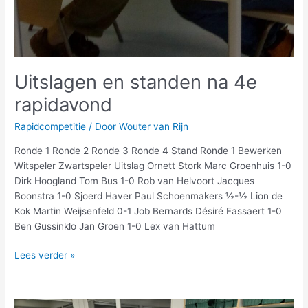
Uitslagen en standen na 4e
rapidavond
Rapidcompetitie
/ Door
Wouter van Rijn
Ronde 1 Ronde 2 Ronde 3 Ronde 4 Stand Ronde 1 Bewerken
Witspeler Zwartspeler Uitslag Ornett Stork Marc Groenhuis 1-0
Dirk Hoogland Tom Bus 1-0 Rob van Helvoort Jacques
Boonstra 1-0 Sjoerd Haver Paul Schoenmakers ½-½ Lion de
Kok Martin Weijsenfeld 0-1 Job Bernards Désiré Fassaert 1-0
Ben Gussinklo Jan Groen 1-0 Lex van Hattum
Lees verder »
Uitslagen