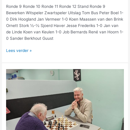
Ronde 9 Ronde 10 Ronde 11 Ronde 12 Stand Ronde 9
Bewerken Witspeler Zwartspeler Uitslag Tom Bus Peter Boel 1-
0 Dirk Hoogland Jan Vermeer 1-0 Koen Maassen van den Brink
Ornett Stork ½-½ Sjoerd Haver Jesse Frederiks 1-0 Jan van
de Linde Koen van Keulen 1-0 Job Bernards René van Hoorn 1-
0 Sander Berkhout Guust
Lees verder »
Uitslagen
en
standen
na
2e
rapidavond