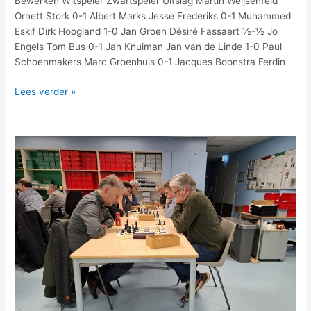
Bewerken Witspeler Zwartspeler Uitslag Martin Weijsenfeld
Ornett Stork 0-1 Albert Marks Jesse Frederiks 0-1 Muhammed
Eskif Dirk Hoogland 1-0 Jan Groen Désiré Fassaert ½-½ Jo
Engels Tom Bus 0-1 Jan Knuiman Jan van de Linde 1-0 Paul
Schoenmakers Marc Groenhuis 0-1 Jacques Boonstra Ferdin
Lees verder »
Uitslagen
en
standen
na
2e
Rapidavond