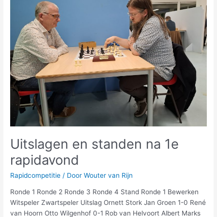
standen
na
1e
rapidavond
Uitslagen en standen na 1e
rapidavond
Rapidcompetitie
/ Door
Wouter van Rijn
Ronde 1 Ronde 2 Ronde 3 Ronde 4 Stand Ronde 1 Bewerken
Witspeler Zwartspeler Uitslag Ornett Stork Jan Groen 1-0 René
van Hoorn Otto Wilgenhof 0-1 Rob van Helvoort Albert Marks