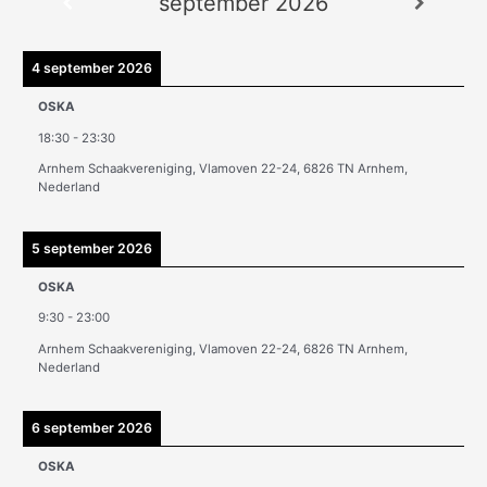
september 2026
c
h
i
4 september 2026
e
OSKA
v
18:30
-
23:30
e
Arnhem Schaakvereniging, Vlamoven 22-24, 6826 TN Arnhem,
n
Nederland
5 september 2026
OSKA
9:30
-
23:00
Arnhem Schaakvereniging, Vlamoven 22-24, 6826 TN Arnhem,
Nederland
6 september 2026
OSKA