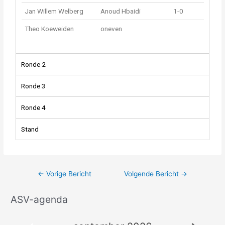
Jan Willem Welberg
Anoud Hbaidi
1-0
Theo Koeweiden
oneven
Ronde 2
Ronde 3
Ronde 4
Stand
←
Vorige Bericht
Volgende Bericht
→
ASV-agenda
A
r