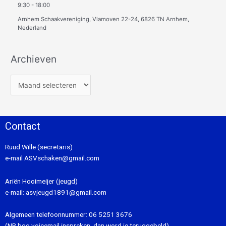
9:30
-
18:00
Arnhem Schaakvereniging, Vlamoven 22-24, 6826 TN Arnhem,
Nederland
Archieven
Contact
Ruud Wille (secretaris)
e-mail
ASVschaken@gmail.com
Ariën Hooimeijer (jeugd)
e-mail:
asvjeugd1891@gmail.com
Algemeen telefoonnummer:
06 5251 3676
(NB bgg voicemail inspreken, dan word je teruggebeld).