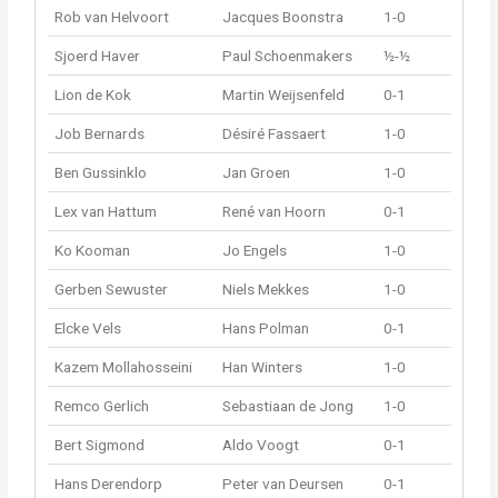
Rob van Helvoort
Jacques Boonstra
1-0
Sjoerd Haver
Paul Schoenmakers
½-½
Lion de Kok
Martin Weijsenfeld
0-1
Job Bernards
Désiré Fassaert
1-0
Ben Gussinklo
Jan Groen
1-0
Lex van Hattum
René van Hoorn
0-1
Ko Kooman
Jo Engels
1-0
Gerben Sewuster
Niels Mekkes
1-0
Elcke Vels
Hans Polman
0-1
Kazem Mollahosseini
Han Winters
1-0
Remco Gerlich
Sebastiaan de Jong
1-0
Bert Sigmond
Aldo Voogt
0-1
Hans Derendorp
Peter van Deursen
0-1