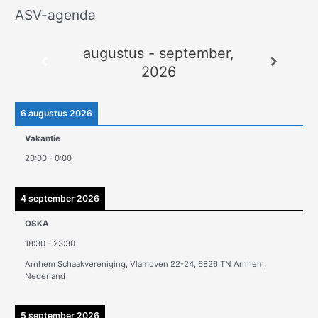
ASV-agenda
A
r
augustus - september,
c
2026
h
i
e
6 augustus 2026
v
Vakantie
e
20:00
-
0:00
n
4 september 2026
OSKA
18:30
-
23:30
Arnhem Schaakvereniging, Vlamoven 22-24, 6826 TN Arnhem,
Nederland
5 september 2026