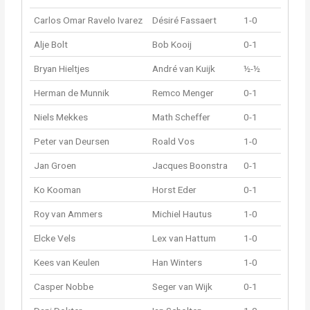
Carlos Omar Ravelo Ivarez
Désiré Fassaert
1-0
Alje Bolt
Bob Kooij
0-1
Bryan Hieltjes
André van Kuijk
½-½
Herman de Munnik
Remco Menger
0-1
Niels Mekkes
Math Scheffer
0-1
Peter van Deursen
Roald Vos
1-0
Jan Groen
Jacques Boonstra
0-1
Ko Kooman
Horst Eder
0-1
Roy van Ammers
Michiel Hautus
1-0
Elcke Vels
Lex van Hattum
1-0
Kees van Keulen
Han Winters
1-0
Casper Nobbe
Seger van Wijk
0-1