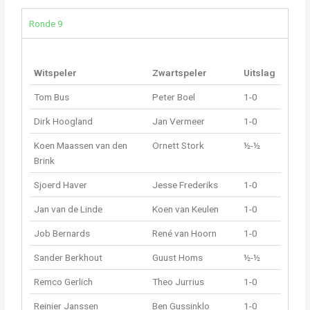
Ronde 9
Witspeler
Zwartspeler
Uitslag
Tom Bus
Peter Boel
1-0
Dirk Hoogland
Jan Vermeer
1-0
Koen Maassen van den
Ornett Stork
½-½
Brink
Sjoerd Haver
Jesse Frederiks
1-0
Jan van de Linde
Koen van Keulen
1-0
Job Bernards
René van Hoorn
1-0
Sander Berkhout
Guust Homs
½-½
Remco Gerlich
Theo Jurrius
1-0
Reinier Janssen
Ben Gussinklo
1-0