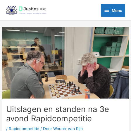
Ga
Menu
naar
Menu
de
inhoud
Bericht
navigatie
Uitslagen en standen na 3e
avond Rapidcompetitie
/
Rapidcompetitie
/ Door
Wouter van Rijn