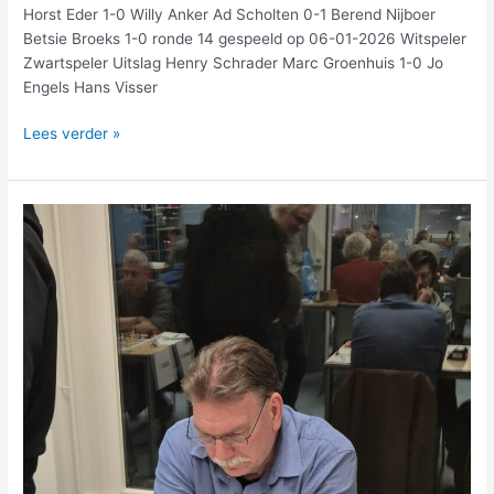
Horst Eder 1-0 Willy Anker Ad Scholten 0-1 Berend Nijboer
Betsie Broeks 1-0 ronde 14 gespeeld op 06-01-2026 Witspeler
Zwartspeler Uitslag Henry Schrader Marc Groenhuis 1-0 Jo
Engels Hans Visser
Lees verder »
Erik
Wille
bij
aftreden
benoemd
tot
erelid
ASV