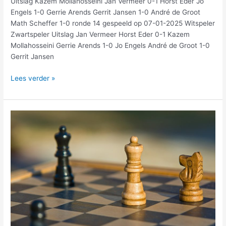
Uitslag Kazem Mollahosseini Jan Vermeer 0-1 Horst Eder Jo
Engels 1-0 Gerrie Arends Gerrit Jansen 1-0 André de Groot
Math Scheffer 1-0 ronde 14 gespeeld op 07-01-2025 Witspeler
Zwartspeler Uitslag Jan Vermeer Horst Eder 0-1 Kazem
Mollahosseini Gerrie Arends 1-0 Jo Engels André de Groot 1-0
Gerrit Jansen
Lees verder »
Daglichtschaak
uitslagen
3
december
2024