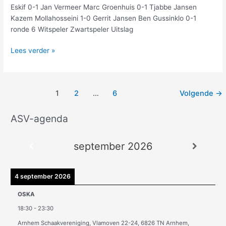
Eskif 0-1 Jan Vermeer Marc Groenhuis 0-1 Tjabbe Jansen
Kazem Mollahosseini 1-0 Gerrit Jansen Ben Gussinklo 0-1
ronde 6 Witspeler Zwartspeler Uitslag
Lees verder »
1
2
…
6
Volgende
→
ASV-agenda
A
r
september 2026
c
h
i
4 september 2026
e
OSKA
v
18:30
-
23:30
e
Arnhem Schaakvereniging, Vlamoven 22-24, 6826 TN Arnhem,