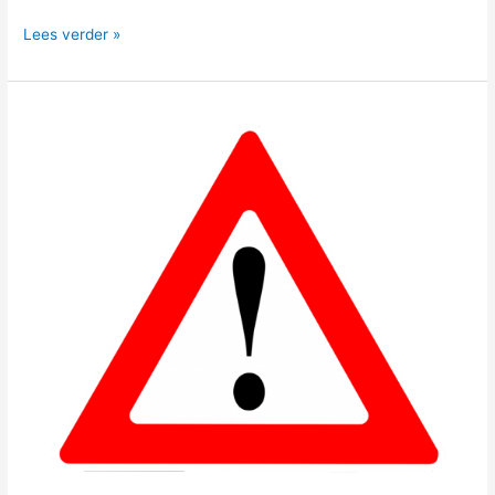
Lees verder »
Annulering
OAJK
12
april