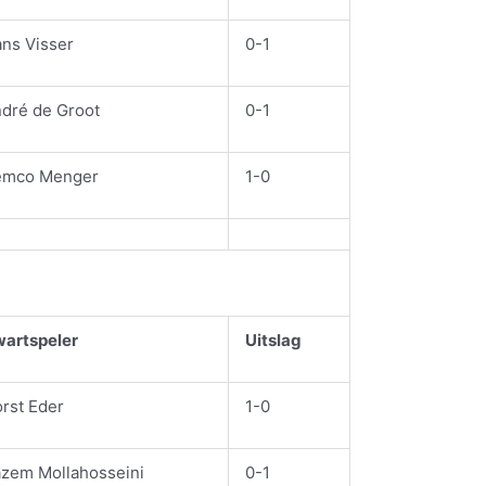
ns Visser
0-1
dré de Groot
0-1
emco Menger
1-0
artspeler
Uitslag
rst Eder
1-0
zem Mollahosseini
0-1