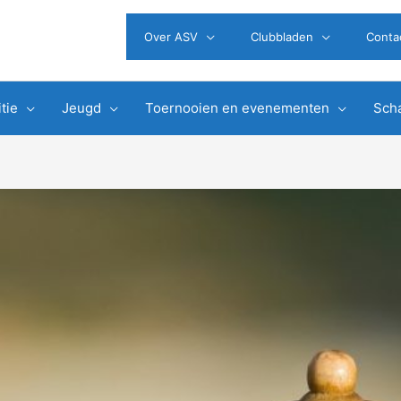
Over ASV
Clubbladen
Conta
tie
Jeugd
Toernooien en evenementen
Scha