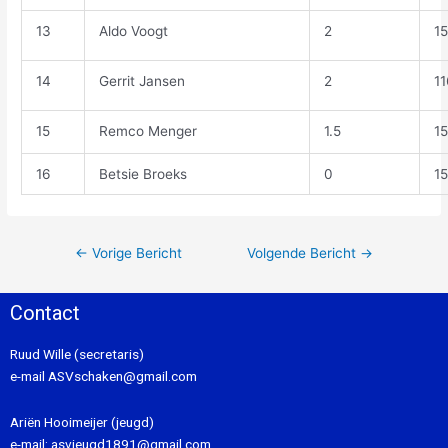
13
Aldo Voogt
2
1
14
Gerrit Jansen
2
1
15
Remco Menger
1.5
1
16
Betsie Broeks
0
1
←
Vorige Bericht
Volgende Bericht
→
Contact
Ruud Wille (secretaris)
e-mail
ASVschaken@gmail.com
Ariën Hooimeijer (jeugd)
e-mail:
asvjeugd1891@gmail.com