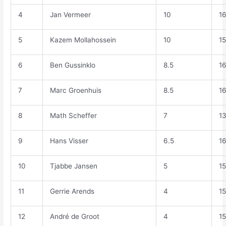
4
Jan Vermeer
10
1
5
Kazem Mollahossein
10
1
6
Ben Gussinklo
8.5
1
7
Marc Groenhuis
8.5
1
8
Math Scheffer
7
1
9
Hans Visser
6.5
1
10
Tjabbe Jansen
5
1
11
Gerrie Arends
4
1
12
André de Groot
4
1