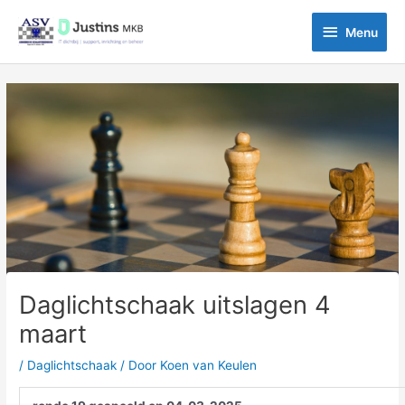
Ga
Menu
naar
Menu
de
inhoud
Bericht
navigatie
Daglichtschaak uitslagen 4
maart
/
Daglichtschaak
/ Door
Koen van Keulen