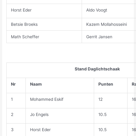
Horst Eder
Aldo Voogt
Betsie Broeks
Kazem Mollahosseini
Math Scheffer
Gerrit Jansen
Stand Daglichtschaak
Nr
Naam
Punten
R
1
Mohammed Eskif
12
1
2
Jo Engels
10.5
1
3
Horst Eder
10.5
1