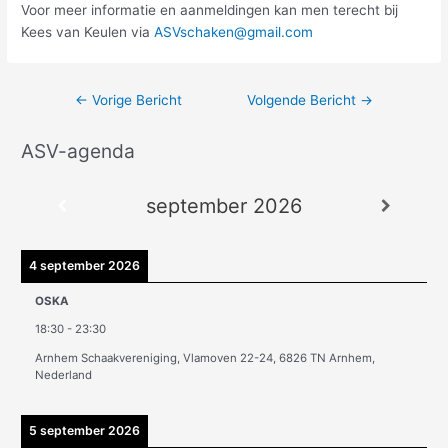
Voor meer informatie en aanmeldingen kan men terecht bij
Kees van Keulen via
ASVschaken@gmail.com
←
Vorige Bericht
Volgende Bericht
→
ASV-agenda
A
r
september 2026
c
h
i
4 september 2026
e
OSKA
v
18:30
-
23:30
e
Arnhem Schaakvereniging, Vlamoven 22-24, 6826 TN Arnhem,
n
Nederland
5 september 2026