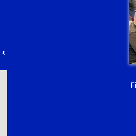
ld).
F