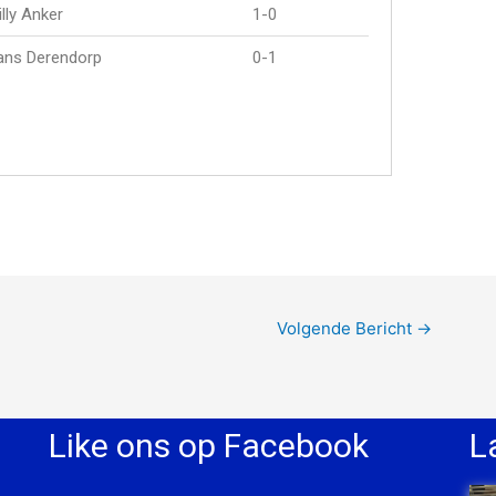
lly Anker
1-0
ans Derendorp
0-1
Volgende Bericht
→
Like ons op Facebook
L