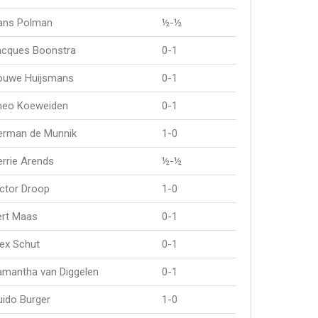
ans Polman
½-½
acques Boonstra
0-1
ouwe Huijsmans
0-1
heo Koeweiden
0-1
erman de Munnik
1-0
rrie Arends
½-½
ctor Droop
1-0
ert Maas
0-1
ex Schut
0-1
amantha van Diggelen
0-1
uido Burger
1-0