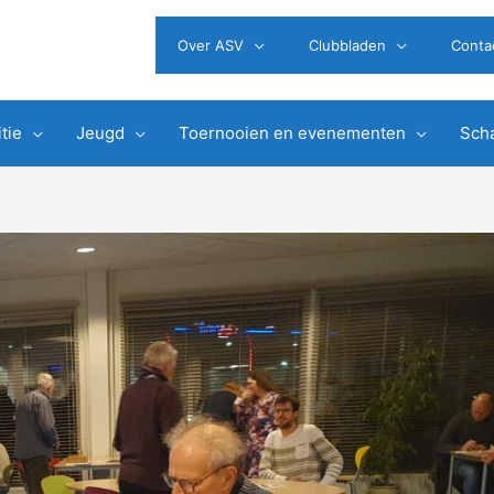
Over ASV
Clubbladen
Conta
tie
Jeugd
Toernooien en evenementen
Scha