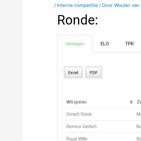
/
Interne competitie
/ Door
Wouter van 
Ronde:
Uitslagen
ELO
TPR
Excel
PDF
Witspeler
Z
Ornett Stork
M
Remco Gerlich
B
Ruud Wille
Ro