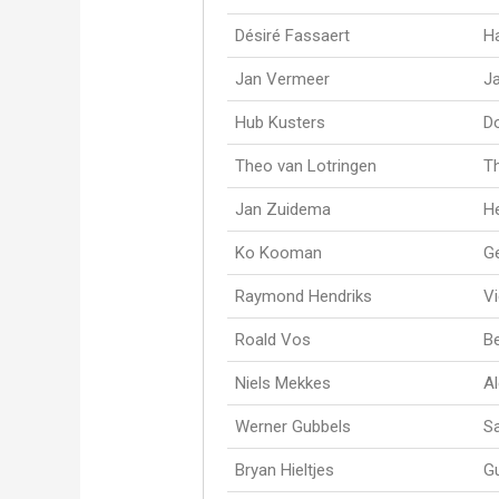
Désiré Fassaert
H
Jan Vermeer
J
Hub Kusters
D
Theo van Lotringen
T
Jan Zuidema
H
Ko Kooman
Ge
Raymond Hendriks
Vi
Roald Vos
B
Niels Mekkes
Al
Werner Gubbels
S
Bryan Hieltjes
G