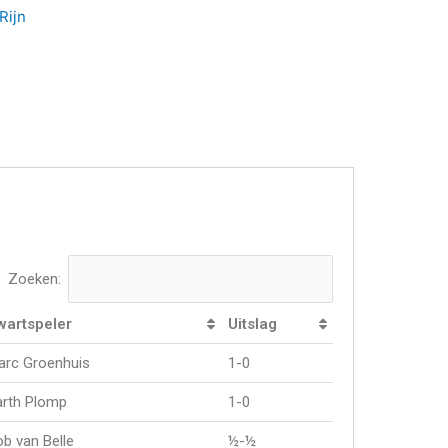
Rijn
Zoeken:
wartspeler
Uitslag
arc Groenhuis
1-0
arth Plomp
1-0
b van Belle
½-½