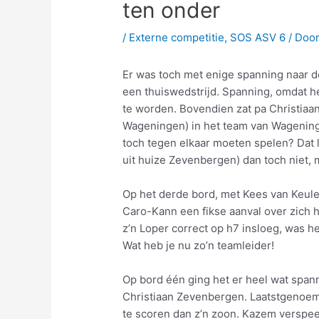
ten onder
/
Externe competitie
,
SOS ASV 6
/ Doo
Er was toch met enige spanning naar d
een thuiswedstrijd. Spanning, omdat he
te worden. Bovendien zat pa Christiaa
Wageningen) in het team van Wagening
toch tegen elkaar moeten spelen? Dat l
uit huize Zevenbergen) dan toch niet, 
Op het derde bord, met Kees van Keulen
Caro-Kann een fikse aanval over zich 
z’n Loper correct op h7 insloeg, was he
Wat heb je nu zo’n teamleider!
Op bord één ging het er heel wat span
Christiaan Zevenbergen. Laatstgenoemd
te scoren dan z’n zoon. Kazem verspee