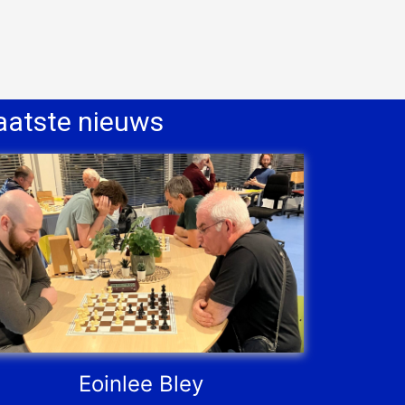
aatste nieuws
Eoinlee Bley