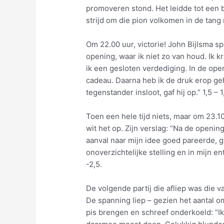
promoveren stond. Het leidde tot een b
strijd om die pion volkomen in de tang 
Om 22.00 uur, victorie! John Bijlsma sp
opening, waar ik niet zo van houd. Ik
ik een gesloten verdediging. In de op
cadeau. Daarna heb ik de druk erop ge
tegenstander insloot, gaf hij op.” 1,5 – 1
Toen een hele tijd niets, maar om 23.
wit het op. Zijn verslag: “Na de openi
aanval naar mijn idee goed pareerde, gi
onoverzichtelijke stelling en in mijn e
-2,5.
De volgende partij die afliep was die 
De spanning liep – gezien het aantal om
pis brengen en schreef onderkoeld: “Ik h