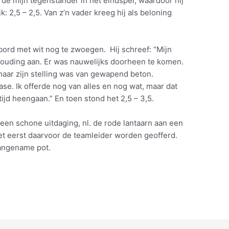
e mijn tegenstander in het eindspel, waardoor hij
: 2,5 – 2,5. Van z’n vader kreeg hij als beloning
ord met wit nog te zwoegen. Hij schreef: “Mijn
uding aan. Er was nauwelijks doorheen te komen.
maar zijn stelling was van gewapend beton.
ase. Ik offerde nog van alles en nog wat, maar dat
tijd heengaan.” En toen stond het 2,5 – 3,5.
6 een schone uitdaging, nl. de rode lantaarn aan een
t eerst daarvoor de teamleider worden geofferd.
aangename pot.