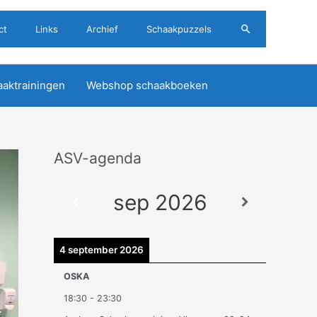
Zoeken
ct
Links
Archief
Schaakpuzzels
aktrainingen
Webshop schaakboeken
ASV-agenda
A
r
sep 2026
c
h
i
4 september 2026
e
OSKA
v
18:30
-
23:30
e