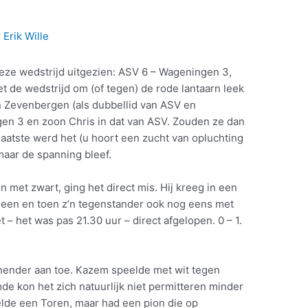
r
Erik Wille
eze wedstrijd uitgezien: ASV 6 – Wageningen 3,
t de wedstrijd om (of tegen) de rode lantaarn leek
n Zevenbergen (als dubbellid van ASV en
en 3 en zoon Chris in dat van ASV. Zouden ze dan
aatste werd het (u hoort een zucht van opluchting
maar de spanning bleef.
 met zwart, ging het direct mis. Hij kreeg in een
heen en toen z’n tegenstander ook nog eens met
t – het was pas 21.30 uur – direct afgelopen. 0 – 1.
nender aan toe. Kazem speelde met wit tegen
e kon het zich natuurlijk niet permitteren minder
lde een Toren, maar had een pion die op