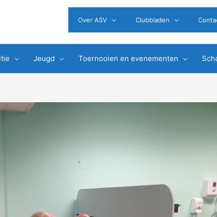
Over ASV
Clubbladen
Conta
tie
Jeugd
Toernooien en evenementen
Scha