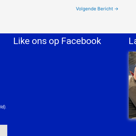
Volgende Bericht
→
Like ons op Facebook
L
ld).