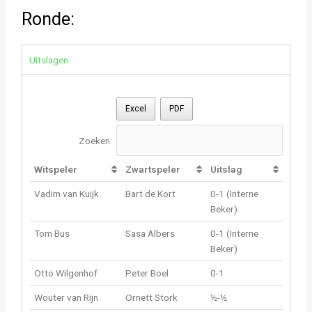
Ronde:
Uitslagen
Excel
PDF
Zoeken:
Witspeler
Zwartspeler
Uitslag
Vadim van Kuijk
Bart de Kort
0-1 (Interne
Beker)
Tom Bus
Sasa Albers
0-1 (Interne
Beker)
Otto Wilgenhof
Peter Boel
0-1
Wouter van Rijn
Ornett Stork
½-½