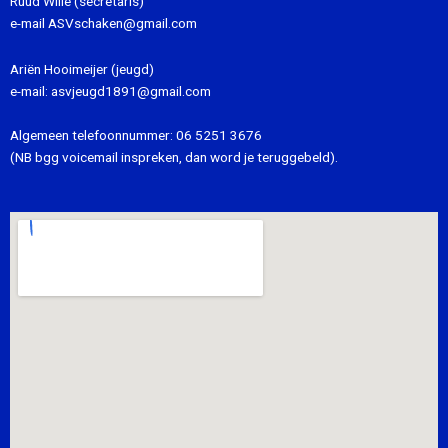
Ruud Wille (secretaris)
e-mail
ASVschaken@gmail.com
Ariën Hooimeijer (jeugd)
e-mail:
asvjeugd1891@gmail.com
Algemeen telefoonnummer:
06 5251 3676
(NB bgg voicemail inspreken, dan word je teruggebeld).