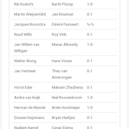
Rik Roelofs
Barth Plomp
1-0
Martin Weijsenfeld
Jan Knuiman
0-1
Jacques Boonstra
Désiré Fassaert
½-½
Ruud Wille
Roy Vink
0-1
Jan Willem van
Manar Alkwatly
1-0
Willigen
Walter Wong
Hans Visser
0-1
Jan Vermeer
Theo van
0-1
Amerongen
Horst Eder
Maksim Zhezheria
0-1
Andre van Kuijk
Niel Roosenboom
1-0
Herman de Munnik
Ariën Hooimeijer
1-0
Douwe Huijsmans
Bryan Hieltjes
0-1
Nadiem Kamel
Cesar Eisma
0-1