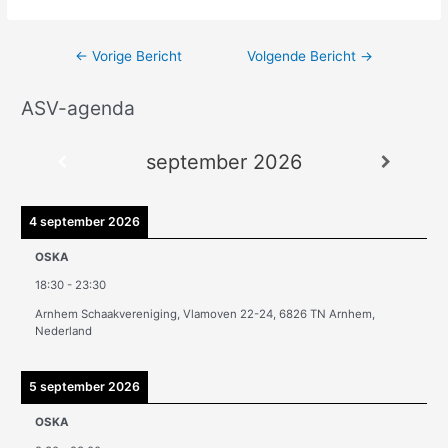
←
Vorige Bericht
Volgende Bericht
→
ASV-agenda
A
r
september 2026
c
h
i
4 september 2026
e
OSKA
v
18:30
-
23:30
e
Arnhem Schaakvereniging, Vlamoven 22-24, 6826 TN Arnhem,
n
Nederland
5 september 2026
OSKA