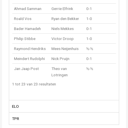
Ahmad Samman
Gerrie Elfrink
0-1
Roald Vos
Ryan den Bekker
1-0
Bader Hamadeh
Niels Mekkes
0-1
Philip Stibbe
Victor Droop
1-0
Raymond Hendriks
Mees Neijenhuis
½-½
Meindert Rudolphi
Nick Pruijn
0-1
Jan Jaap Post
Theo van
½-½
Lotringen
1 tot 23 van 23 resultaten
ELO
TPR