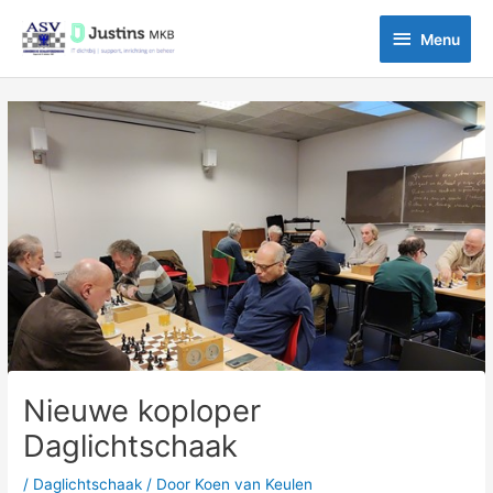
Ga
Menu
naar
Menu
de
inhoud
Bericht
navigatie
Nieuwe koploper
Daglichtschaak
/
Daglichtschaak
/ Door
Koen van Keulen