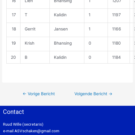
16
Lien
Bhansing
1
1207
17
T
Kalidin
1
1197
18
Gerrit
Jansen
1
1166
19
Krish
Bhansing
0
1180
20
B
Kalidin
0
1184
←
Vorige Bericht
Volgende Bericht
→
Contact
Ruud Wille (secretaris)
e-mail
ASVschaken@gmail.com