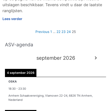
uitslagen beschikbaar. Tevens vindt u daar de laatste
ranglijsten.
Lees verder
Previous
1
…
22
23
24
25
ASV-agenda
A
r
september 2026
c
h
i
4 september 2026
e
OSKA
v
18:30
-
23:30
e
Arnhem Schaakvereniging, Vlamoven 22-24, 6826 TN Arnhem,
n
Nederland