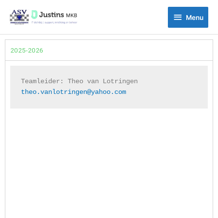
Ga
Menu
naar
Menu
de
inhoud
2025-2026
theo.vanlotringen@yahoo.com