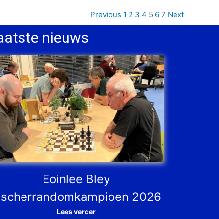
Previous
1
2
3
4
5
6
7
Next
aatste nieuws
Eoinlee Bley
ischerrandomkampioen 2026
Lees verder