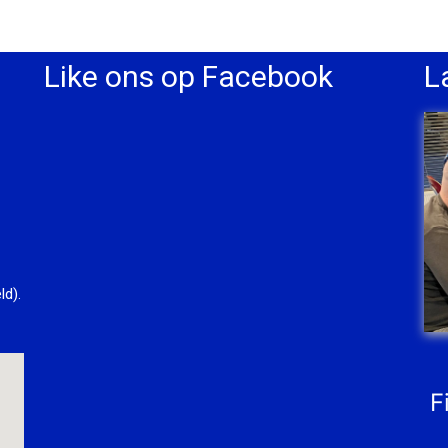
Like ons op Facebook
L
ld).
F