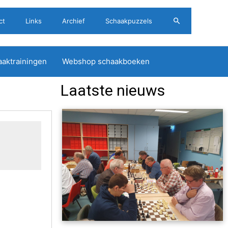
Zoeken
ct
Links
Archief
Schaakpuzzels
aktrainingen
Webshop schaakboeken
Laatste nieuws