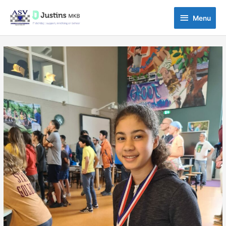
Ga
Menu
naar
Menu
de
inhoud
Bericht
navigatie