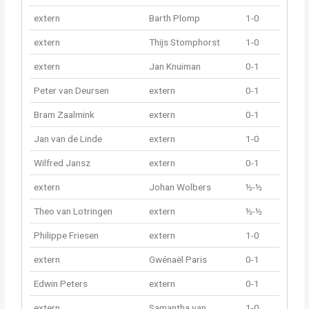
extern
Barth Plomp
1-0
extern
Thijs Stomphorst
1-0
extern
Jan Knuiman
0-1
Peter van Deursen
extern
0-1
Bram Zaalmink
extern
0-1
Jan van de Linde
extern
1-0
Wilfred Jansz
extern
0-1
extern
Johan Wolbers
½-½
Theo van Lotringen
extern
½-½
Philippe Friesen
extern
1-0
extern
Gwénaël Paris
0-1
Edwin Peters
extern
0-1
extern
Samantha van
1-0