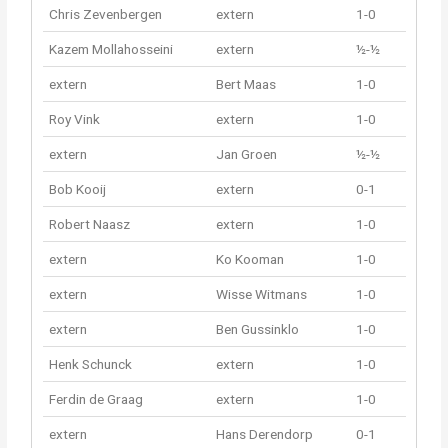
Chris Zevenbergen
extern
1-0
Kazem Mollahosseini
extern
½-½
extern
Bert Maas
1-0
Roy Vink
extern
1-0
extern
Jan Groen
½-½
Bob Kooij
extern
0-1
Robert Naasz
extern
1-0
extern
Ko Kooman
1-0
extern
Wisse Witmans
1-0
extern
Ben Gussinklo
1-0
Henk Schunck
extern
1-0
Ferdin de Graag
extern
1-0
extern
Hans Derendorp
0-1