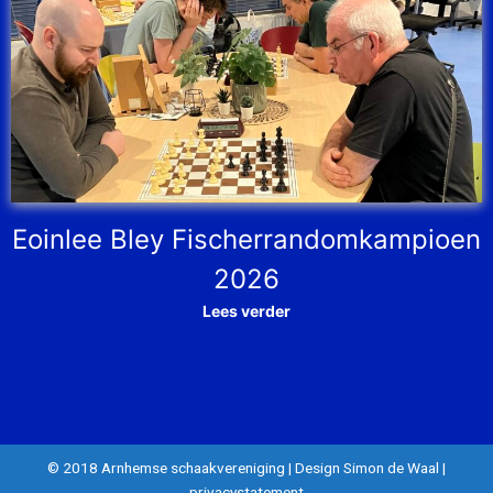
Eoinlee Bley Fischerrandomkampioen
2026
Lees verder
© 2018 Arnhemse schaakvereniging
|
Design Simon de Waal
|
privacystatement