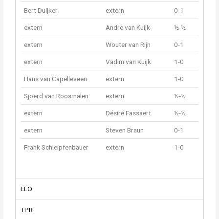
Bert Duijker
extern
0-1
extern
Andre van Kuijk
½-½
extern
Wouter van Rijn
0-1
extern
Vadim van Kuijk
1-0
Hans van Capelleveen
extern
1-0
Sjoerd van Roosmalen
extern
½-½
extern
Désiré Fassaert
½-½
extern
Steven Braun
0-1
Frank Schleipfenbauer
extern
1-0
ELO
TPR