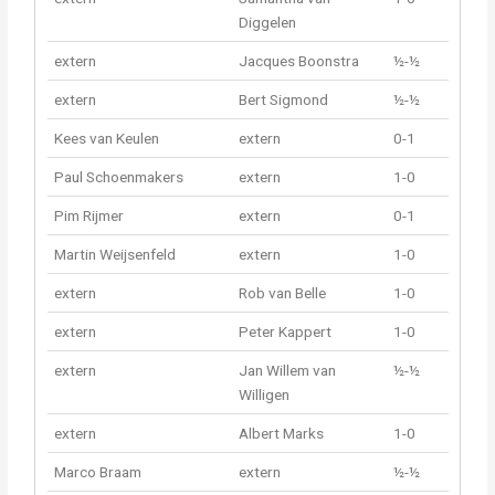
Diggelen
extern
Jacques Boonstra
½-½
extern
Bert Sigmond
½-½
Kees van Keulen
extern
0-1
Paul Schoenmakers
extern
1-0
Pim Rijmer
extern
0-1
Martin Weijsenfeld
extern
1-0
extern
Rob van Belle
1-0
extern
Peter Kappert
1-0
extern
Jan Willem van
½-½
Willigen
extern
Albert Marks
1-0
Marco Braam
extern
½-½