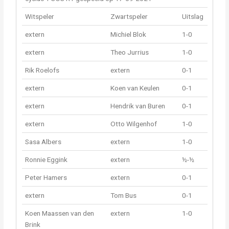
Witspeler
Zwartspeler
Uitslag
extern
Michiel Blok
1-0
extern
Theo Jurrius
1-0
Rik Roelofs
extern
0-1
extern
Koen van Keulen
0-1
extern
Hendrik van Buren
0-1
extern
Otto Wilgenhof
1-0
Sasa Albers
extern
1-0
Ronnie Eggink
extern
½-½
Peter Hamers
extern
0-1
extern
Tom Bus
0-1
Koen Maassen van den
extern
1-0
Brink