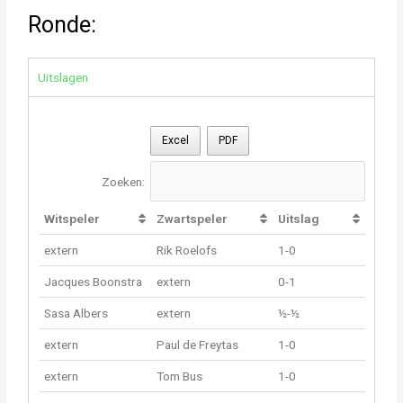
Ronde:
Uitslagen
Excel
PDF
Zoeken:
Witspeler
Zwartspeler
Uitslag
extern
Rik Roelofs
1-0
Jacques Boonstra
extern
0-1
Sasa Albers
extern
½-½
extern
Paul de Freytas
1-0
extern
Tom Bus
1-0