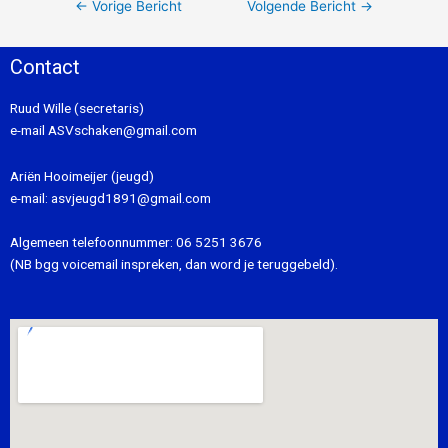
←
Vorige Bericht
Volgende Bericht
→
Contact
Ruud Wille (secretaris)
e-mail
ASVschaken@gmail.com
Ariën Hooimeijer (jeugd)
e-mail:
asvjeugd1891@gmail.com
Algemeen telefoonnummer:
06 5251 3676
(NB bgg voicemail inspreken, dan word je teruggebeld).