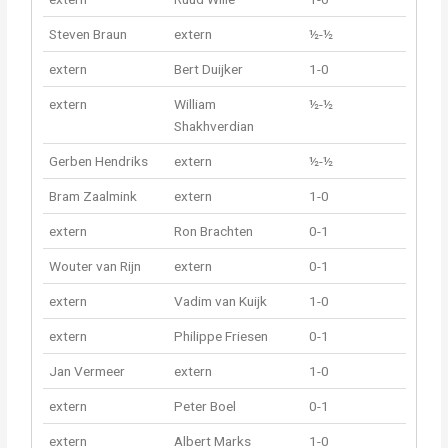
Steven Braun
extern
½-½
extern
Bert Duijker
1-0
extern
William
½-½
Shakhverdian
Gerben Hendriks
extern
½-½
Bram Zaalmink
extern
1-0
extern
Ron Brachten
0-1
Wouter van Rijn
extern
0-1
extern
Vadim van Kuijk
1-0
extern
Philippe Friesen
0-1
Jan Vermeer
extern
1-0
extern
Peter Boel
0-1
extern
Albert Marks
1-0