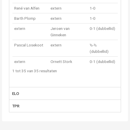
René van Alfen
extern
1-0
Barth Plomp
extern
1-0
extern
Jeroen van
0-1 (dubbellid)
Ginneken
Pascal Losekoot
extern
½-½
(dubbellid)
extern
Ornett Stork
0-1 (dubbellid)
1 tot 35 van 35 resultaten
ELO
TPR