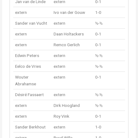
Jan van de Linde
extern
0-1
extern
Ivo van der Gouw
1-0
Sander van Vucht
extern
½-½
extern
Daan Holtackers
0-1
extern
Remco Gerlich
0-1
Edwin Peters
extern
½-½
Eelco de Vries
extern
½-½
Wouter
extern
0-1
Abrahamse
Désiré Fassaert
extern
½-½
extern
Dirk Hoogland
½-½
extern
Roy Vink
0-1
Sander Berkhout
extern
1-0
extern
Ruud Wille
1-0