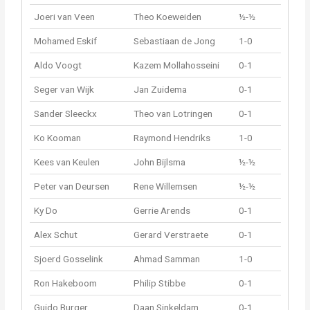
Joeri van Veen
Theo Koeweiden
½-½
Mohamed Eskif
Sebastiaan de Jong
1-0
Aldo Voogt
Kazem Mollahosseini
0-1
Seger van Wijk
Jan Zuidema
0-1
Sander Sleeckx
Theo van Lotringen
0-1
Ko Kooman
Raymond Hendriks
1-0
Kees van Keulen
John Bijlsma
½-½
Peter van Deursen
Rene Willemsen
½-½
Ky Do
Gerrie Arends
0-1
Alex Schut
Gerard Verstraete
0-1
Sjoerd Gosselink
Ahmad Samman
1-0
Ron Hakeboom
Philip Stibbe
0-1
Guido Burger
Daan Sinkeldam
0-1