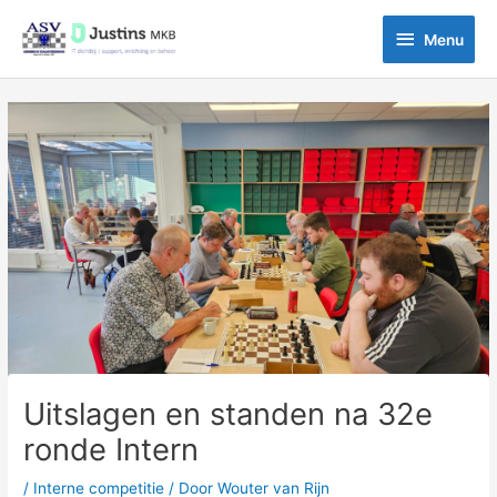
Ga
Menu
naar
Menu
de
inhoud
Bericht
navigatie
Uitslagen en standen na 32e
ronde Intern
/
Interne competitie
/ Door
Wouter van Rijn