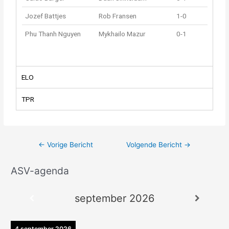
Jozef Battjes
Rob Fransen
1-0
Phu Thanh Nguyen
Mykhailo Mazur
0-1
ELO
TPR
←
Vorige Bericht
Volgende Bericht
→
ASV-agenda
A
r
september 2026
c
h
i
4 september 2026