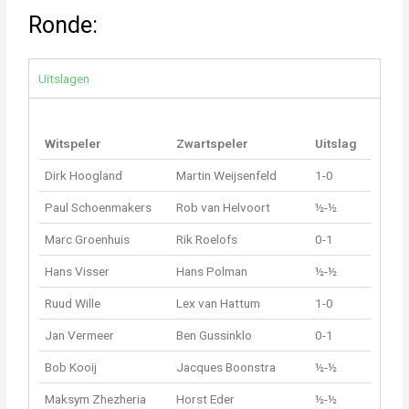
Ronde:
Uitslagen
Witspeler
Zwartspeler
Uitslag
Dirk Hoogland
Martin Weijsenfeld
1-0
Paul Schoenmakers
Rob van Helvoort
½-½
Marc Groenhuis
Rik Roelofs
0-1
Hans Visser
Hans Polman
½-½
Ruud Wille
Lex van Hattum
1-0
Jan Vermeer
Ben Gussinklo
0-1
Bob Kooij
Jacques Boonstra
½-½
Maksym Zhezheria
Horst Eder
½-½