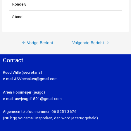
Ronde 8
Stand
←
Vorige Bericht
Volgende Bericht
→
Contact
Ruud Wille (secretaris)
e-mail
ASVschaken@gmail.com
Ariën Hooimeijer (jeugd)
e-mail:
asvjeugd1891@gmail.com
Algemeen telefoonnummer:
06 5251 3676
(NB bgg voicemail inspreken, dan word je teruggebeld).