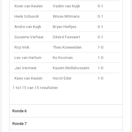
Koen van Keulen
Vadim van Kuijk
0-1
Henk Schunck
Wisse Witmans
0-1
Andre van Kuijk
Bryan Hieltjes
0-1
Suzanne Verhaar
Désiré Fassaert
0-1
Roy Vink
Theo Koeweiden
1-0
Lex van Hattum
Ko Kooman
1-0
Jan Vermeer
Kazem Mollahosseini
1-0
Kees van Keulen
Horst Eder
1-0
1 tot 15 van 15 resultaten
Ronde 6
Ronde 7