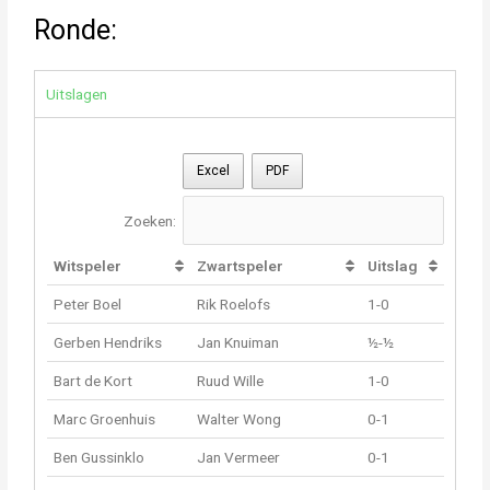
Ronde:
Uitslagen
Excel
PDF
Zoeken:
Witspeler
Zwartspeler
Uitslag
Peter Boel
Rik Roelofs
1-0
Gerben Hendriks
Jan Knuiman
½-½
Bart de Kort
Ruud Wille
1-0
Marc Groenhuis
Walter Wong
0-1
Ben Gussinklo
Jan Vermeer
0-1