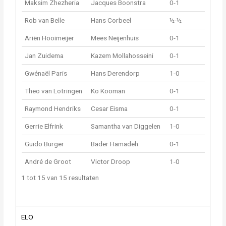
Maksim Zhezheria
Jacques Boonstra
0-1
Rob van Belle
Hans Corbeel
½-½
Ariën Hooimeijer
Mees Neijenhuis
0-1
Jan Zuidema
Kazem Mollahosseini
0-1
Gwénaël Paris
Hans Derendorp
1-0
Theo van Lotringen
Ko Kooman
0-1
Raymond Hendriks
Cesar Eisma
0-1
Gerrie Elfrink
Samantha van Diggelen
1-0
Guido Burger
Bader Hamadeh
0-1
André de Groot
Victor Droop
1-0
1 tot 15 van 15 resultaten
ELO