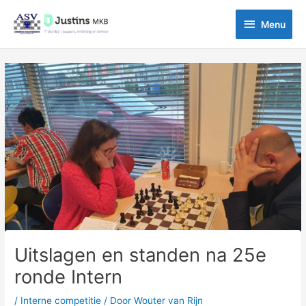
Ga
Menu
naar
Menu
de
inhoud
Bericht
navigatie
Uitslagen en standen na 25e
ronde Intern
/
Interne competitie
/ Door
Wouter van Rijn