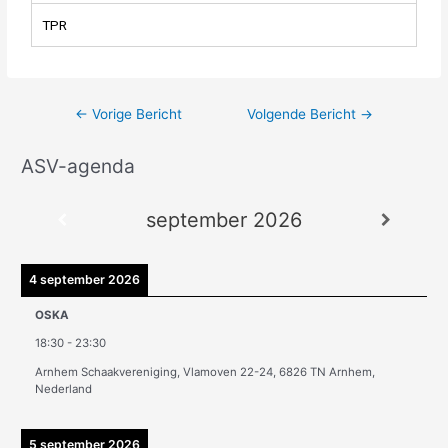
TPR
←
Vorige Bericht
Volgende Bericht
→
ASV-agenda
A
r
september 2026
c
h
i
4 september 2026
e
OSKA
v
18:30
-
23:30
e
Arnhem Schaakvereniging, Vlamoven 22-24, 6826 TN Arnhem,
n
Nederland
5 september 2026