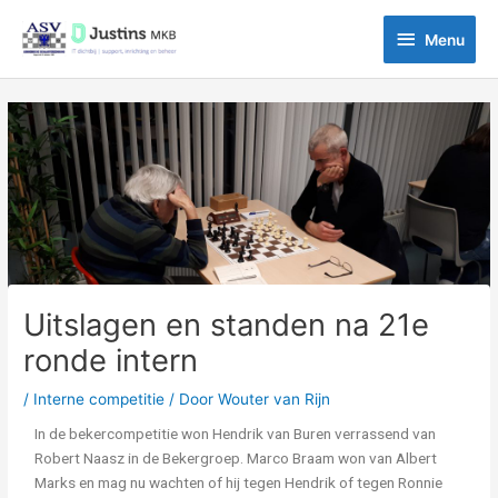
Ga
Menu
naar
Menu
de
inhoud
Bericht
navigatie
Uitslagen en standen na 21e
ronde intern
/
Interne competitie
/ Door
Wouter van Rijn
In de bekercompetitie won Hendrik van Buren verrassend van
Robert Naasz in de Bekergroep. Marco Braam won van Albert
Marks en mag nu wachten of hij tegen Hendrik of tegen Ronnie