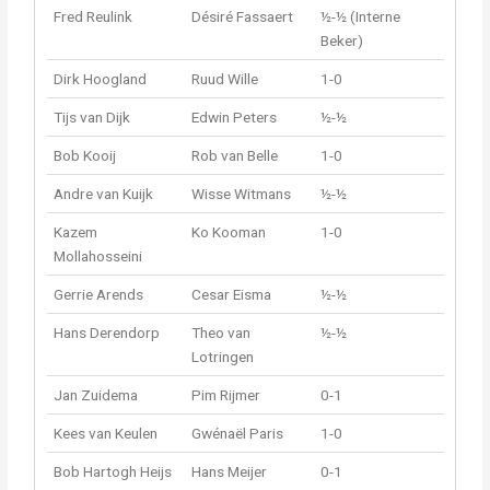
Fred Reulink
Désiré Fassaert
½-½ (Interne
Beker)
Dirk Hoogland
Ruud Wille
1-0
Tijs van Dijk
Edwin Peters
½-½
Bob Kooij
Rob van Belle
1-0
Andre van Kuijk
Wisse Witmans
½-½
Kazem
Ko Kooman
1-0
Mollahosseini
Gerrie Arends
Cesar Eisma
½-½
Hans Derendorp
Theo van
½-½
Lotringen
Jan Zuidema
Pim Rijmer
0-1
Kees van Keulen
Gwénaël Paris
1-0
Bob Hartogh Heijs
Hans Meijer
0-1