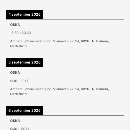
h
i
4 september 2026
e
OSKA
v
18:30
-
23:30
e
Arnhem Schaakvereniging, Vlamoven 22-24, 6826 TN Arnhem,
n
Nederland
5 september 2026
OSKA
9:30
-
23:00
Arnhem Schaakvereniging, Vlamoven 22-24, 6826 TN Arnhem,
Nederland
6 september 2026
OSKA
9:30
-
18:00