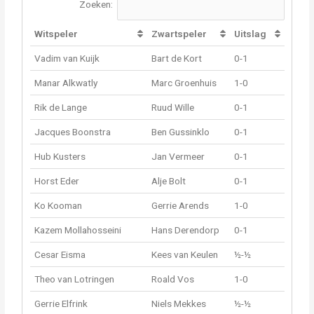
Zoeken:
Witspeler
Zwartspeler
Uitslag
Vadim van Kuijk
Bart de Kort
0-1
Manar Alkwatly
Marc Groenhuis
1-0
Rik de Lange
Ruud Wille
0-1
Jacques Boonstra
Ben Gussinklo
0-1
Hub Kusters
Jan Vermeer
0-1
Horst Eder
Alje Bolt
0-1
Ko Kooman
Gerrie Arends
1-0
Kazem Mollahosseini
Hans Derendorp
0-1
Cesar Eisma
Kees van Keulen
½-½
Theo van Lotringen
Roald Vos
1-0
Gerrie Elfrink
Niels Mekkes
½-½