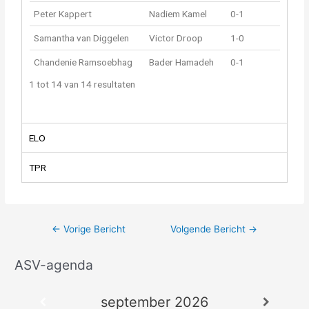
Peter Kappert
Nadiem Kamel
0-1
Samantha van Diggelen
Victor Droop
1-0
Chandenie Ramsoebhag
Bader Hamadeh
0-1
1 tot 14 van 14 resultaten
ELO
TPR
←
Vorige Bericht
Volgende Bericht
→
ASV-agenda
A
r
september 2026
c